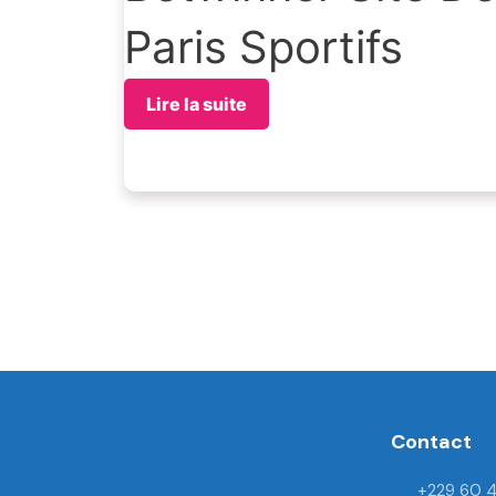
Paris Sportifs
Lire la suite
Contact
F
T
Y
I
+229 60 