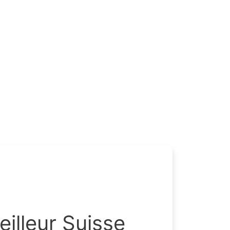
eilleur Suisse