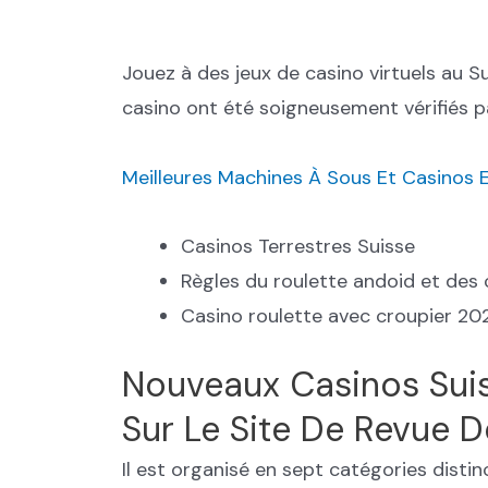
Jouez à des jeux de casino virtuels au S
casino ont été soigneusement vérifiés p
Meilleures Machines À Sous Et Casinos E
Casinos Terrestres Suisse
Règles du roulette andoid et des 
Casino roulette avec croupier 20
Nouveaux Casinos Suis
Sur Le Site De Revue D
Il est organisé en sept catégories distin