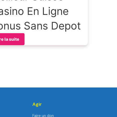
asino En Ligne
onus Sans Depot
re la suite
Agir
Faire un don