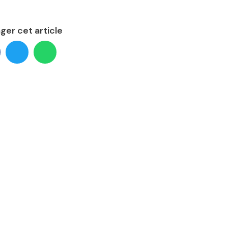
ger cet article