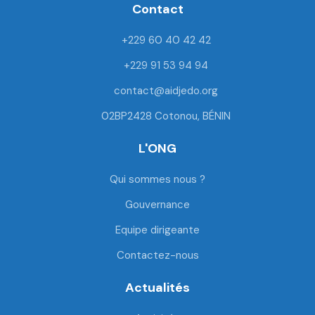
e
t
t
t
Contact
b
t
u
a
o
e
b
g
+229 60 40 42 42
o
r
e
r
k
a
+229 91 53 94 94
m
contact@aidjedo.org
02BP2428 Cotonou, BÉNIN
L'ONG
Qui sommes nous ?
Gouvernance
Equipe dirigeante
Contactez-nous
Actualités