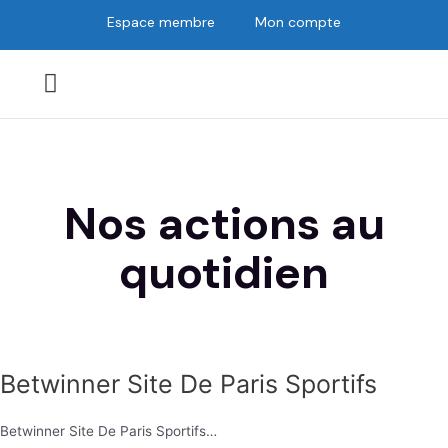
Aller
Espace membre
Mon compte
au
contenu
Menu
Nos actions au
quotidien
Betwinner Site De Paris Sportifs
Betwinner Site De Paris Sportifs…