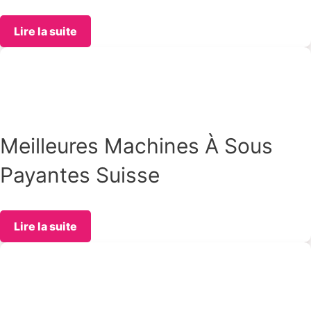
Lire la suite
Meilleures Machines À Sous
Payantes Suisse
Lire la suite