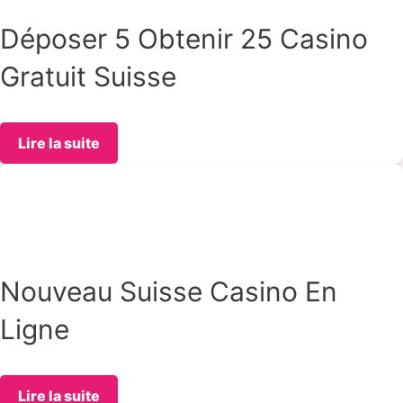
Déposer 5 Obtenir 25 Casino
Gratuit Suisse
Lire la suite
Nouveau Suisse Casino En
Ligne
Lire la suite