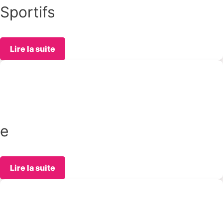
Sportifs
Lire la suite
e
Lire la suite