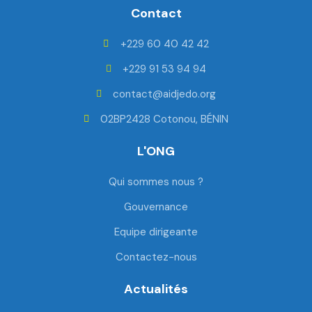
e
t
t
t
Contact
b
t
u
a
o
e
b
g
+229 60 40 42 42
o
r
e
r
k
a
+229 91 53 94 94
m
contact@aidjedo.org
02BP2428 Cotonou, BÉNIN
L'ONG
Qui sommes nous ?
Gouvernance
Equipe dirigeante
Contactez-nous
Actualités