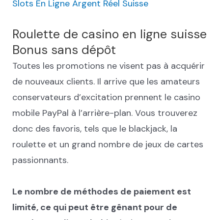
Slots En Ligne Argent Réel Suisse
Roulette de casino en ligne suisse
Bonus sans dépôt
Toutes les promotions ne visent pas à acquérir
de nouveaux clients. Il arrive que les amateurs
conservateurs d’excitation prennent le casino
mobile PayPal à l’arrière-plan. Vous trouverez
donc des favoris, tels que le blackjack, la
roulette et un grand nombre de jeux de cartes
passionnants.
Le nombre de méthodes de paiement est
limité, ce qui peut être gênant pour de