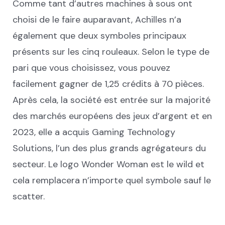
Comme tant d’autres machines à sous ont
choisi de le faire auparavant, Achilles n’a
également que deux symboles principaux
présents sur les cinq rouleaux. Selon le type de
pari que vous choisissez, vous pouvez
facilement gagner de 1,25 crédits à 70 pièces.
Après cela, la société est entrée sur la majorité
des marchés européens des jeux d’argent et en
2023, elle a acquis Gaming Technology
Solutions, l’un des plus grands agrégateurs du
secteur. Le logo Wonder Woman est le wild et
cela remplacera n’importe quel symbole sauf le
scatter.