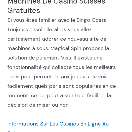
Machines De Casino Suisses
Gratuites
Si vous êtes familier avec le Bingo Costa
toujours ensoleillé, alors vous allez
certainement adorer ce nouveau site de
machines à sous. Magical Spin propose la
solution de paiement Visa. Il existe une
fonctionnalité qui collecte tous les meilleurs
paris pour permettre aux joueurs de voir
facilement quels paris sont populaires en ce
moment, ce qui peut à son tour faciliter la
décision de miser ou non.
Informations Sur Les Casinos En Ligne Au