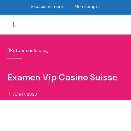
Aller
Espace membre
Mon compte
au
contenu
Menu
Retour sur le blog
Examen Vip Casino Suisse
Avril 17, 2023