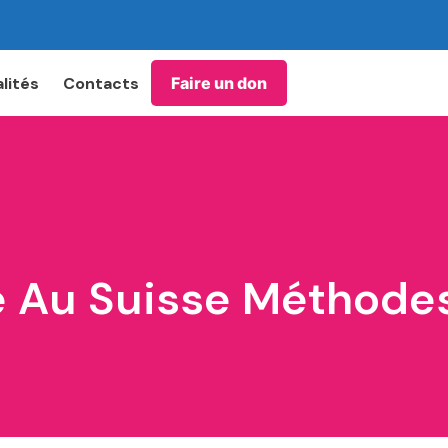
lités
Contacts
Faire un don
e Au Suisse Méthode