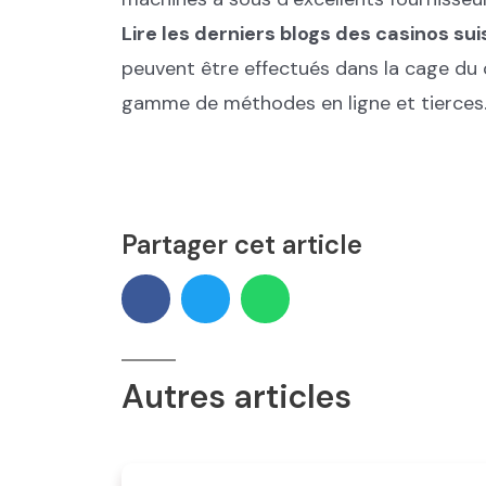
Lire les derniers blogs des casinos s
peuvent être effectués dans la cage du c
gamme de méthodes en ligne et tierces
Partager cet article
Autres articles