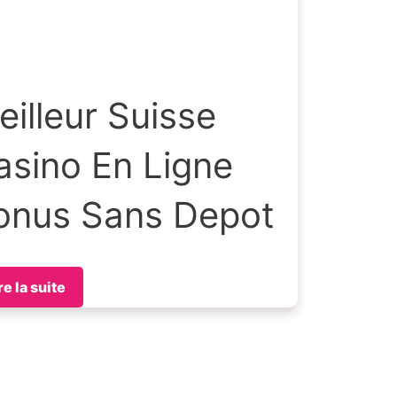
eilleur Suisse
asino En Ligne
onus Sans Depot
re la suite