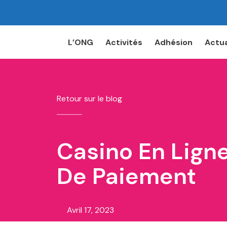
Aller
F
T
Y
I
au
a
w
o
n
contenu
c
i
u
s
e
t
t
t
L’ONG
Activités
Adhésion
Actua
b
t
u
a
o
e
b
g
o
r
e
r
k
a
m
Retour sur le blog
Casino En Lign
De Paiement
Avril 17, 2023