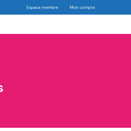
Espace membre
Mon compte
s