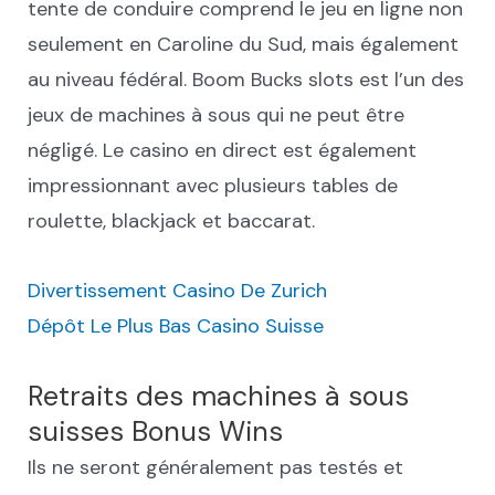
tente de conduire comprend le jeu en ligne non
seulement en Caroline du Sud, mais également
au niveau fédéral. Boom Bucks slots est l’un des
jeux de machines à sous qui ne peut être
négligé. Le casino en direct est également
impressionnant avec plusieurs tables de
roulette, blackjack et baccarat.
Divertissement Casino De Zurich
Dépôt Le Plus Bas Casino Suisse
Retraits des machines à sous
suisses Bonus Wins
Ils ne seront généralement pas testés et