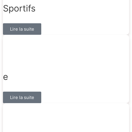
Sportifs
Lire la suite
e
Lire la suite