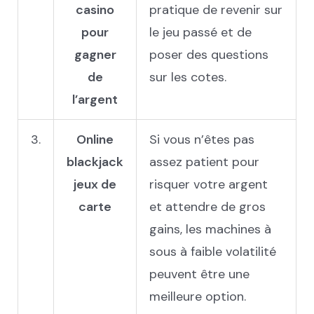
casino
pratique de revenir sur
pour
le jeu passé et de
gagner
poser des questions
de
sur les cotes.
l’argent
3.
Online
Si vous n’êtes pas
blackjack
assez patient pour
jeux de
risquer votre argent
carte
et attendre de gros
gains, les machines à
sous à faible volatilité
peuvent être une
meilleure option.