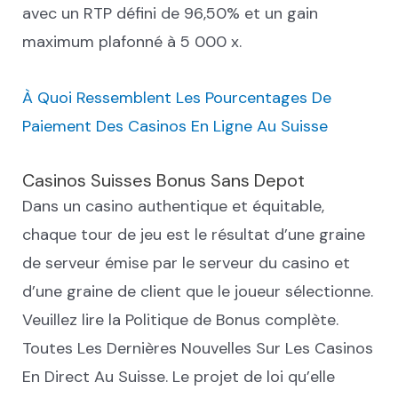
avec un RTP défini de 96,50% et un gain
maximum plafonné à 5 000 x.
À Quoi Ressemblent Les Pourcentages De
Paiement Des Casinos En Ligne Au Suisse
Casinos Suisses Bonus Sans Depot
Dans un casino authentique et équitable,
chaque tour de jeu est le résultat d’une graine
de serveur émise par le serveur du casino et
d’une graine de client que le joueur sélectionne.
Veuillez lire la Politique de Bonus complète.
Toutes Les Dernières Nouvelles Sur Les Casinos
En Direct Au Suisse. Le projet de loi qu’elle