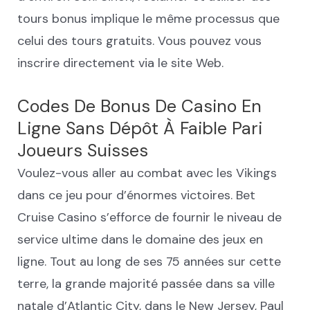
tours bonus implique le même processus que
celui des tours gratuits. Vous pouvez vous
inscrire directement via le site Web.
Codes De Bonus De Casino En
Ligne Sans Dépôt À Faible Pari
Joueurs Suisses
Voulez-vous aller au combat avec les Vikings
dans ce jeu pour d’énormes victoires. Bet
Cruise Casino s’efforce de fournir le niveau de
service ultime dans le domaine des jeux en
ligne. Tout au long de ses 75 années sur cette
terre, la grande majorité passée dans sa ville
natale d’Atlantic City, dans le New Jersey, Paul