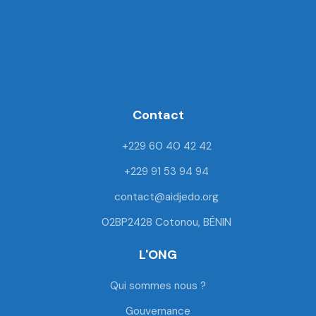
F
T
Y
I
a
w
o
n
c
i
u
s
e
t
t
t
Contact
b
t
u
a
o
e
b
g
+229 60 40 42 42
o
r
e
r
k
a
+229 91 53 94 94
m
contact@aidjedo.org
02BP2428 Cotonou, BÉNIN
L'ONG
Qui sommes nous ?
Gouvernance