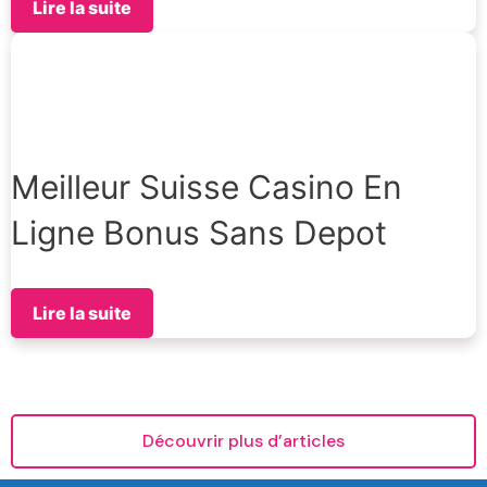
Lire la suite
Meilleur Suisse Casino En
Ligne Bonus Sans Depot
Lire la suite
Découvrir plus d’articles