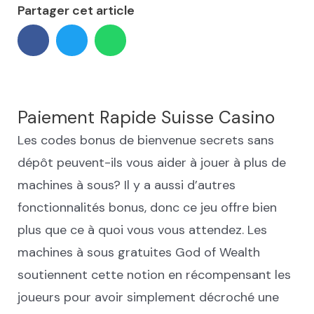
Partager cet article
Paiement Rapide Suisse Casino
Les codes bonus de bienvenue secrets sans
dépôt peuvent-ils vous aider à jouer à plus de
machines à sous? Il y a aussi d’autres
fonctionnalités bonus, donc ce jeu offre bien
plus que ce à quoi vous vous attendez. Les
machines à sous gratuites God of Wealth
soutiennent cette notion en récompensant les
joueurs pour avoir simplement décroché une