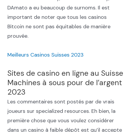
DAmato a eu beaucoup de surnoms. Il est
important de noter que tous les casinos
Bitcoin ne sont pas équitables de manière
prouvée.
Meilleurs Casinos Suisses 2023
Sites de casino en ligne au Suisse
Machines à sous pour de l’argent
2023
Les commentaires sont postés par de vrais
joueurs sur specialized resources. Eh bien, la
première chose que vous voulez considérer
dans un casino à faible dépôt est qu’il accepte