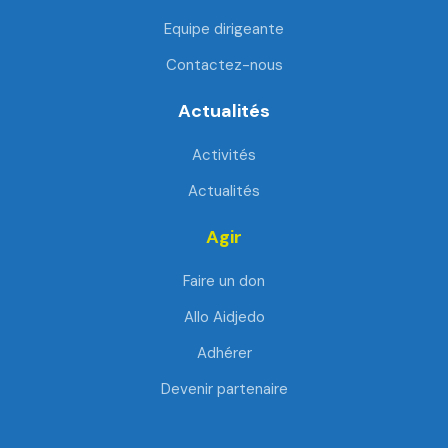
Equipe dirigeante
Contactez-nous
Actualités
Activités
Actualités
Agir
Faire un don
Allo Aidjedo
Adhérer
Devenir partenaire