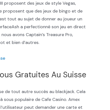
III proposent des jeux de style Vegas,
 ne proposent que des jeux de bingo et de
est tout au sujet de donner au joueur un
kerfaceAsh a perfectionné son jeu en direct
s, nous avons Captain’s Treasure Pro,
ot et bien d’autres.
sse
us Gratuites Au Suisse
se de tout autre succès au blackjack. Cela
e à sous populaire de Cafe Casino. Amex
l’utilisateur peut demander une carte et