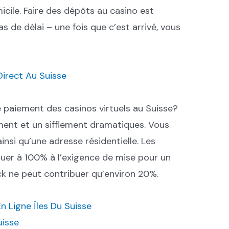
icile. Faire des dépôts au casino est
s de délai – une fois que c’est arrivé, vous
irect Au Suisse
 paiement des casinos virtuels au Suisse?
ment et un sifflement dramatiques. Vous
insi qu’une adresse résidentielle. Les
uer à 100% à l’exigence de mise pour un
ck ne peut contribuer qu’environ 20%.
n Ligne Îles Du Suisse
uisse