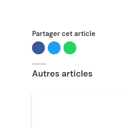
Partager cet article
Autres articles