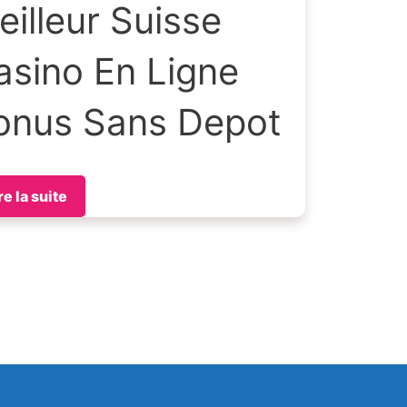
eilleur Suisse
asino En Ligne
onus Sans Depot
re la suite