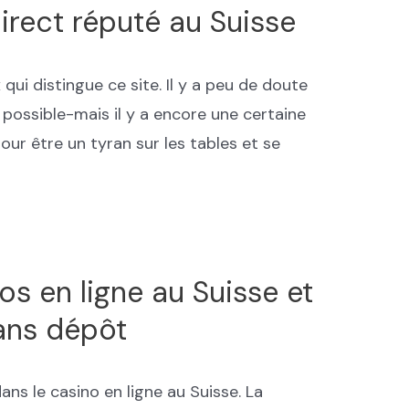
irect réputé au Suisse
 qui distingue ce site. Il y a peu de doute
 possible-mais il y a encore une certaine
our être un tyran sur les tables et se
os en ligne au Suisse et
ans dépôt
s le casino en ligne au Suisse. La