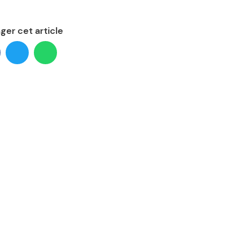
ger cet article