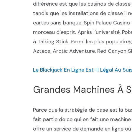
différence est que les casinos de classe 
tandis que les installations de classe II
cartes sans banque. Spin Palace Casino 
morceau d’esprit. Après l’université, Po
à Talking Stick. Parmi les plus populaire
Azteca, Arctic Adventure, Red Canyon Sl
Le Blackjack En Ligne Est-Il Légal Au Sui
Grandes Machines À So
Parce que la stratégie de base est la ba
fait partie de ce qui en fait une machin
offre un service de demande en ligne où 