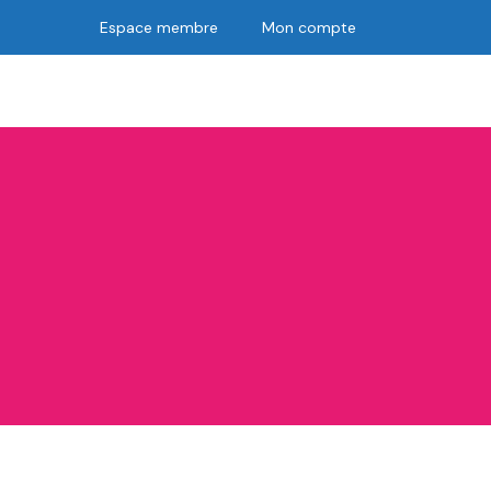
Espace membre
Mon compte