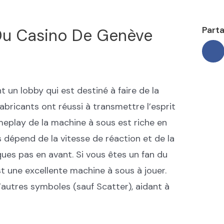
Parta
Du Casino De Genève
 un lobby qui est destiné à faire de la
fabricants ont réussi à transmettre l’esprit
ameplay de la machine à sous est riche en
 dépend de la vitesse de réaction et de la
ues pas en avant. Si vous êtes un fan du
t une excellente machine à sous à jouer.
autres symboles (sauf Scatter), aidant à