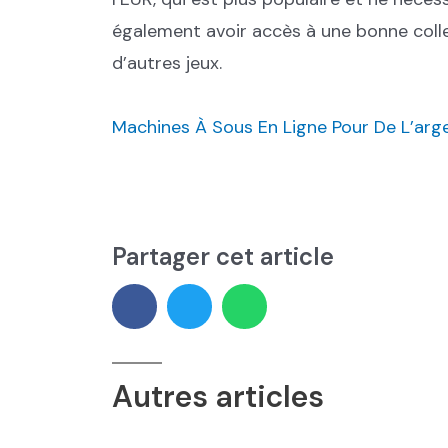
également avoir accès à une bonne coll
d’autres jeux.
Machines À Sous En Ligne Pour De L’arge
Partager cet article
Autres articles