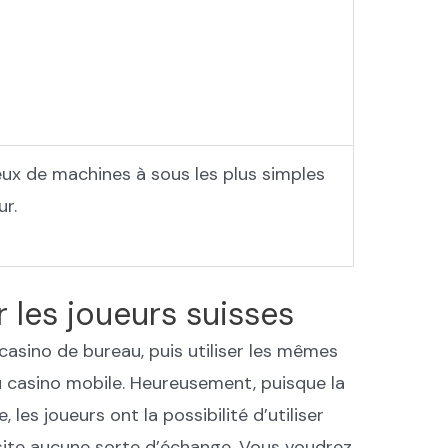
jeux de machines à sous les plus simples
ur.
 les joueurs suisses
asino de bureau, puis utiliser les mêmes
u casino mobile. Heureusement, puisque la
 les joueurs ont la possibilité d’utiliser
ssite aucune sorte d’échange. Vous voudrez