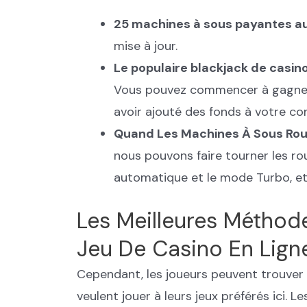
25 machines à sous payantes au
mise à jour.
Le populaire blackjack de casino 
Vous pouvez commencer à gagner 
avoir ajouté des fonds à votre c
Quand Les Machines À Sous Rouv
nous pouvons faire tourner les ro
automatique et le mode Turbo, et
Les Meilleures Méthod
Jeu De Casino En Lign
Cependant, les joueurs peuvent trouver u
veulent jouer à leurs jeux préférés ici. 