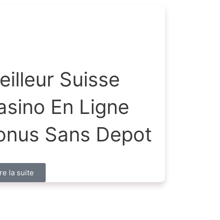
eilleur Suisse
asino En Ligne
onus Sans Depot
re la suite