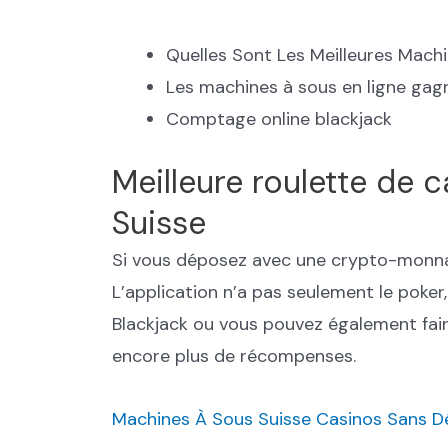
Quelles Sont Les Meilleures Mach
Les machines à sous en ligne gagn
Comptage online blackjack
Meilleure roulette de c
Suisse
Si vous déposez avec une crypto-monnai
L’application n’a pas seulement le poker
Blackjack ou vous pouvez également fair
encore plus de récompenses.
Machines À Sous Suisse Casinos Sans D