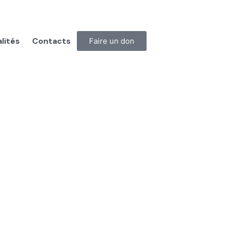
lités
Contacts
Faire un don
 En Ligne Au Suisse