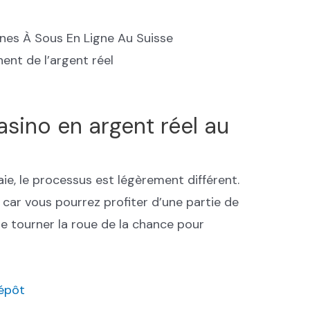
ines À Sous En Ligne Au Suisse
ent de l’argent réel
asino en argent réel au
e, le processus est légèrement différent.
, car vous pourrez profiter d’une partie de
e tourner la roue de la chance pour
épôt