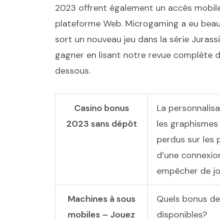
2023 offrent également un accès mobile,
plateforme Web. Microgaming a eu beau
sort un nouveau jeu dans la série Jurass
gagner en lisant notre revue complète d
dessous.
Casino bonus
La personnalisa
2023 sans dépôt
les graphismes
perdus sur les 
d’une connexion
empêcher de jo
Machines à sous
Quels bonus de
mobiles – Jouez
disponibles?