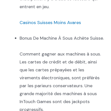
entrent en jeu.
Casinos Suisses Moins Avares
Bonus De Machine À Sous Achète Suisse.
Comment gagner aux machines à sous.
Les cartes de crédit et de débit, ainsi
que les cartes prépayées et les
virements électroniques, sont préférés
par les parieurs conservateurs. Une
grande majorité des machines à sous
InTouch Games sont des jackpots
progressifs.