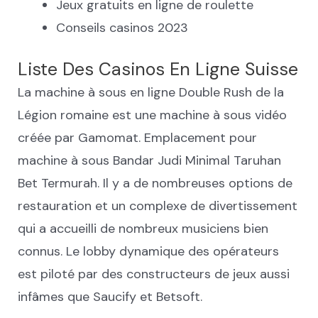
Jeux gratuits en ligne de roulette
Conseils casinos 2023
Liste Des Casinos En Ligne Suisse
La machine à sous en ligne Double Rush de la
Légion romaine est une machine à sous vidéo
créée par Gamomat. Emplacement pour
machine à sous Bandar Judi Minimal Taruhan
Bet Termurah. Il y a de nombreuses options de
restauration et un complexe de divertissement
qui a accueilli de nombreux musiciens bien
connus. Le lobby dynamique des opérateurs
est piloté par des constructeurs de jeux aussi
infâmes que Saucify et Betsoft.