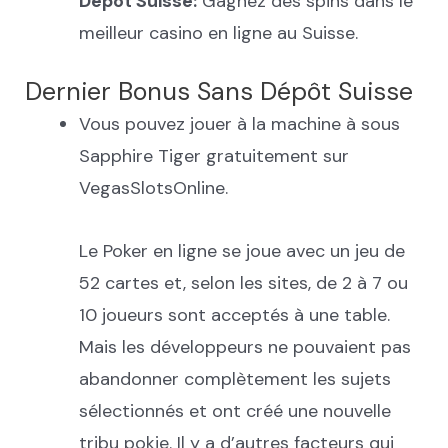
Dépôt Suisse:
Gagnez des spins dans le
meilleur casino en ligne au Suisse.
Dernier Bonus Sans Dépôt Suisse
Vous pouvez jouer à la machine à sous
Sapphire Tiger gratuitement sur
VegasSlotsOnline.
Le Poker en ligne se joue avec un jeu de
52 cartes et, selon les sites, de 2 à 7 ou
10 joueurs sont acceptés à une table.
Mais les développeurs ne pouvaient pas
abandonner complètement les sujets
sélectionnés et ont créé une nouvelle
tribu pokie. Il y a d’autres facteurs qui