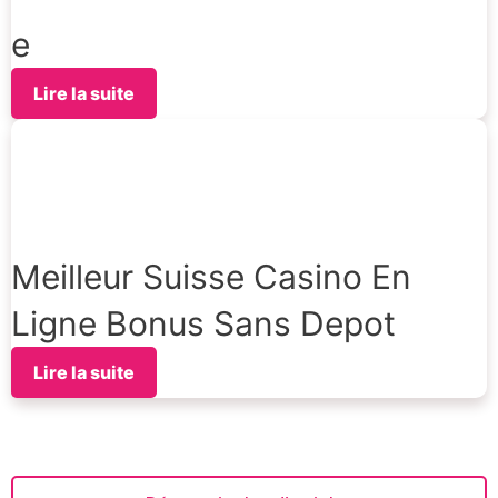
e
Lire la suite
Meilleur Suisse Casino En
Ligne Bonus Sans Depot
Lire la suite