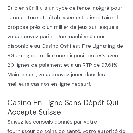
Et bien sûr, il y a un type de fente intégré pour
la nourriture et l’établissement alimentaire. Il
propose près d’un millier de jeux sur lesquels
vous pouvez parier. Une machine à sous
disponible au Casino Oshi est Fire Lightning de
BGaming qui utilise une disposition 5×3 avec
20 lignes de paiement et a un RTP de 97,61%.
Maintenant, vous pouvez jouer dans les
meilleurs casinos en ligne neosurf.
Casino En Ligne Sans Dépôt Qui
Accepte Suisse
Suivez les conseils donnés par votre
fournisseur de soins de santé, votre autorité de