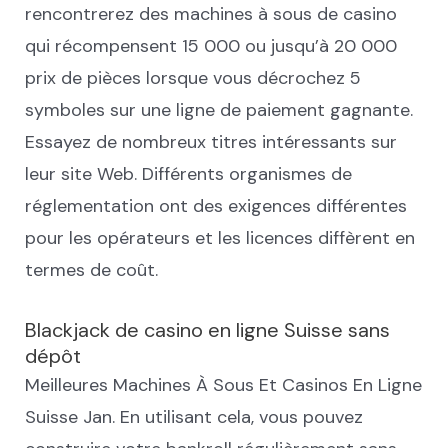
rencontrerez des machines à sous de casino
qui récompensent 15 000 ou jusqu’à 20 000
prix de pièces lorsque vous décrochez 5
symboles sur une ligne de paiement gagnante.
Essayez de nombreux titres intéressants sur
leur site Web. Différents organismes de
réglementation ont des exigences différentes
pour les opérateurs et les licences diffèrent en
termes de coût.
Blackjack de casino en ligne Suisse sans
dépôt
Meilleures Machines À Sous Et Casinos En Ligne
Suisse Jan. En utilisant cela, vous pouvez