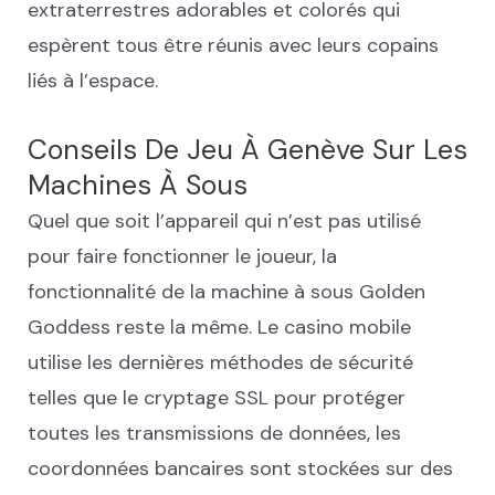
extraterrestres adorables et colorés qui
espèrent tous être réunis avec leurs copains
liés à l’espace.
Conseils De Jeu À Genève Sur Les
Machines À Sous
Quel que soit l’appareil qui n’est pas utilisé
pour faire fonctionner le joueur, la
fonctionnalité de la machine à sous Golden
Goddess reste la même. Le casino mobile
utilise les dernières méthodes de sécurité
telles que le cryptage SSL pour protéger
toutes les transmissions de données, les
coordonnées bancaires sont stockées sur des