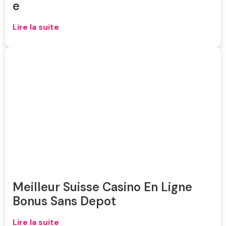
e
Lire la suite
Meilleur Suisse Casino En Ligne
Bonus Sans Depot
Lire la suite