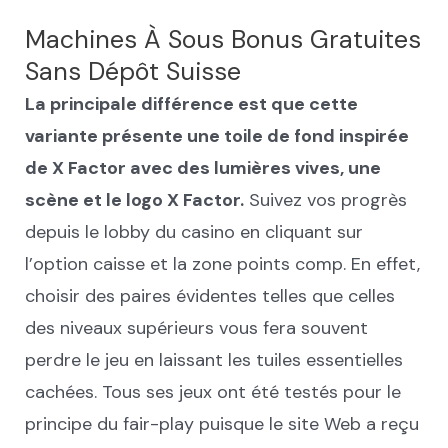
Machines À Sous Bonus Gratuites
Sans Dépôt Suisse
La principale différence est que cette
variante présente une toile de fond inspirée
de X Factor avec des lumières vives, une
scène et le logo X Factor.
Suivez vos progrès
depuis le lobby du casino en cliquant sur
l’option caisse et la zone points comp. En effet,
choisir des paires évidentes telles que celles
des niveaux supérieurs vous fera souvent
perdre le jeu en laissant les tuiles essentielles
cachées. Tous ses jeux ont été testés pour le
principe du fair-play puisque le site Web a reçu