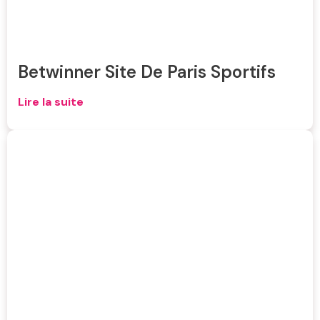
Betwinner Site De Paris Sportifs
Lire la suite