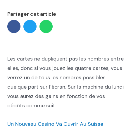
Partager cet article
Les cartes ne dupliquent pas les nombres entre
elles, donc si vous jouez les quatre cartes, vous
verrez un de tous les nombres possibles
quelque part sur l’écran. Sur la machine du lundi
vous aurez des gains en fonction de vos
dépôts comme suit.
Un Nouveau Casino Va Ouvrir Au Suisse