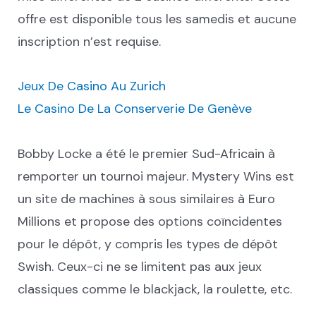
offre est disponible tous les samedis et aucune
inscription n’est requise.
Jeux De Casino Au Zurich
Le Casino De La Conserverie De Genève
Bobby Locke a été le premier Sud-Africain à
remporter un tournoi majeur. Mystery Wins est
un site de machines à sous similaires à Euro
Millions et propose des options coïncidentes
pour le dépôt, y compris les types de dépôt
Swish. Ceux-ci ne se limitent pas aux jeux
classiques comme le blackjack, la roulette, etc.