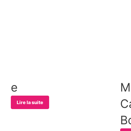
e
e
M
C
Lire la suite
B