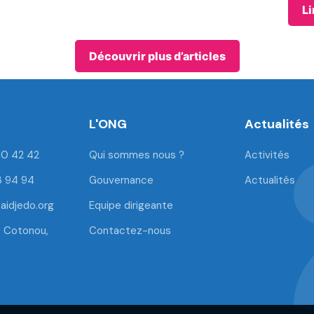
Li
Découvrir plus d’articles
L'ONG
Actualités
40 42 42
Qui sommes nous ?
Activités
3 94 94
Gouvernance
Actualités
idjedo.org
Equipe dirigeante
 Cotonou,
Contactez-nous