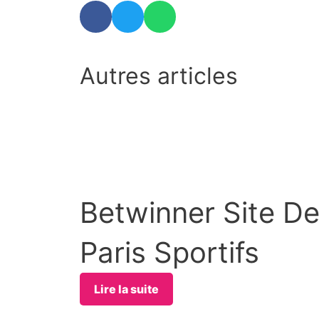
Autres articles
Betwinner Site D
Paris Sportifs
Lire la suite