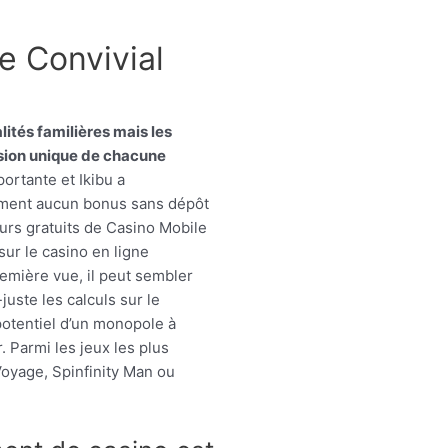
e Convivial
lités familières mais les
ision unique de chacune
ortante et Ikibu a
llement aucun bonus sans dépôt
urs gratuits de Casino Mobile
sur le casino en ligne
emière vue, il peut sembler
juste les calculs sur le
 potentiel d’un monopole à
. Parmi les jeux les plus
Voyage, Spinfinity Man ou