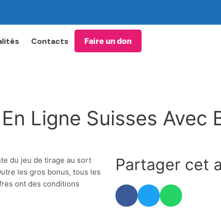
lités
Contacts
Faire un don
s En Ligne Suisses Avec
Partager cet a
te du jeu de tirage au sort
 Outre les gros bonus, tous les
fres ont des conditions