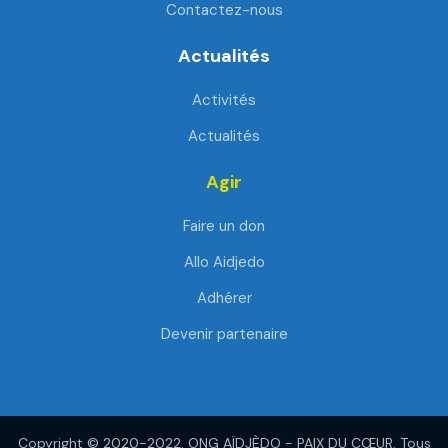
Contactez-nous
Actualités
Activités
Actualités
Agir
Faire un don
Allo Aidjedo
Adhérer
Devenir partenaire
Copyright © 2020-2022, ONG AÏDJÈDO - PAIX DU CŒUR. Tous