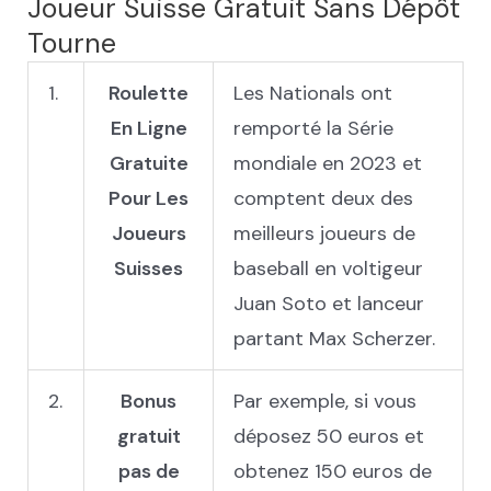
Joueur Suisse Gratuit Sans Dépôt
Tourne
1.
Roulette
Les Nationals ont
En Ligne
remporté la Série
Gratuite
mondiale en 2023 et
Pour Les
comptent deux des
Joueurs
meilleurs joueurs de
Suisses
baseball en voltigeur
Juan Soto et lanceur
partant Max Scherzer.
2.
Bonus
Par exemple, si vous
gratuit
déposez 50 euros et
pas de
obtenez 150 euros de