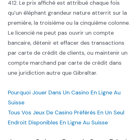
412. Le prix affiché est attribué chaque fois
qu’un éléphant grandeur nature atterrit sur la
première, la troisième ou la cinquième colonne.
Le licencié ne peut pas ouvrir un compte
bancaire, détenir et effacer des transactions
par carte de crédit de clients, ou maintenir un
compte marchand par carte de crédit dans
une juridiction autre que Gibraltar.
Pourquoi Jouer Dans Un Casino En Ligne Au
Suisse
Tous Vos Jeux De Casino Préférés En Un Seul
Endroit Disponibles En Ligne Au Suisse