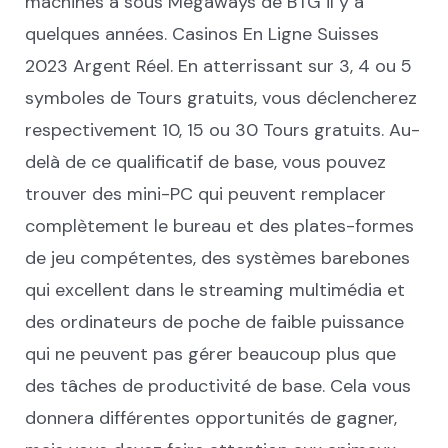
machines à sous Megaways de BTG il y a
quelques années. Casinos En Ligne Suisses
2023 Argent Réel. En atterrissant sur 3, 4 ou 5
symboles de Tours gratuits, vous déclencherez
respectivement 10, 15 ou 30 Tours gratuits. Au-
delà de ce qualificatif de base, vous pouvez
trouver des mini-PC qui peuvent remplacer
complètement le bureau et des plates-formes
de jeu compétentes, des systèmes barebones
qui excellent dans le streaming multimédia et
des ordinateurs de poche de faible puissance
qui ne peuvent pas gérer beaucoup plus que
des tâches de productivité de base. Cela vous
donnera différentes opportunités de gagner,