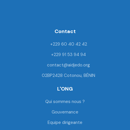
F
T
Y
I
a
w
o
n
c
i
u
s
e
t
t
t
Contact
b
t
u
a
o
e
b
g
+229 60 40 42 42
o
r
e
r
k
a
+229 91 53 94 94
m
contact@aidjedo.org
02BP2428 Cotonou, BÉNIN
L'ONG
Qui sommes nous ?
Gouvernance
Equipe dirigeante