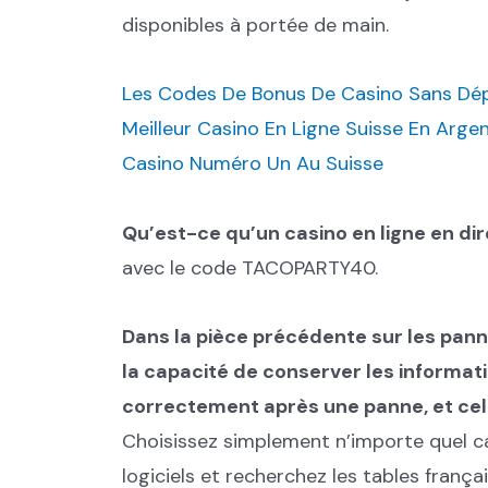
disponibles à portée de main.
Les Codes De Bonus De Casino Sans Dépô
Meilleur Casino En Ligne Suisse En Argen
Casino Numéro Un Au Suisse
Qu’est-ce qu’un casino en ligne en di
avec le code TACOPARTY40.
Dans la pièce précédente sur les pannes
la capacité de conserver les informat
correctement après une panne, et cela
Choisissez simplement n’importe quel c
logiciels et recherchez les tables françai