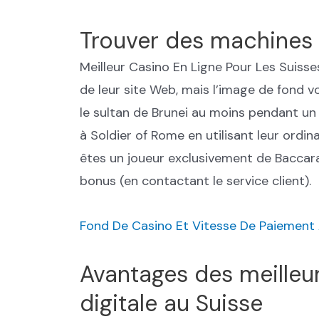
Trouver des machines 
Meilleur Casino En Ligne Pour Les Suisse
de leur site Web, mais l’image de fond 
le sultan de Brunei au moins pendant un
à Soldier of Rome en utilisant leur ordin
êtes un joueur exclusivement de Baccar
bonus (en contactant le service client).
Fond De Casino Et Vitesse De Paiement 
Avantages des meilleur
digitale au Suisse