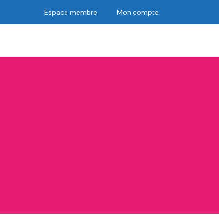
Espace membre
Mon compte