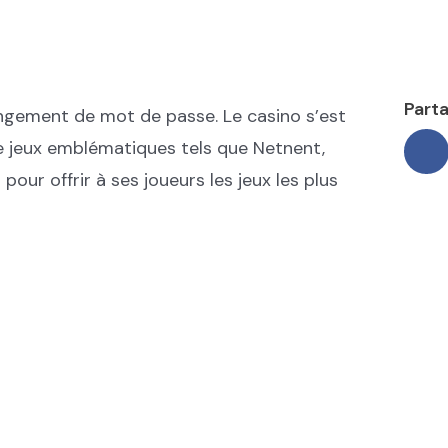
Parta
hangement de mot de passe. Le casino s’est
e jeux emblématiques tels que Netnent,
our offrir à ses joueurs les jeux les plus