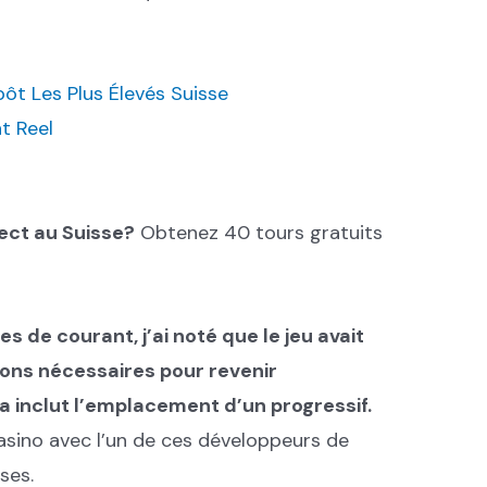
t Les Plus Élevés Suisse
t Reel
rect au Suisse?
Obtenez 40 tours gratuits
 de courant, j’ai noté que le jeu avait
ions nécessaires pour revenir
 inclut l’emplacement d’un progressif.
asino avec l’un de ces développeurs de
ses.