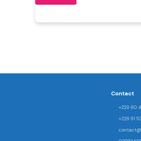
Contact
F
T
Y
I
+229 60 
a
w
o
n
c
i
u
s
+229 91 5
e
t
t
t
b
t
u
a
contact@a
o
e
b
g