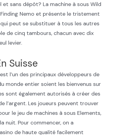
l et sans dépôt? La machine à sous Wild
m Finding Nemo et présente le tristement
ui peut se substituer à tous les autres
mple de cinq tambours, chacun avec dix
ul levier.
n Suisse
est l’un des principaux développeurs de
 du monde entier soient les bienvenus sur
ues sont également autorisés à créer des
e l’argent. Les joueurs peuvent trouver
pour le jeu de machines à sous Elements,
 la nuit. Pour commencer, on a
asino de haute qualité facilement