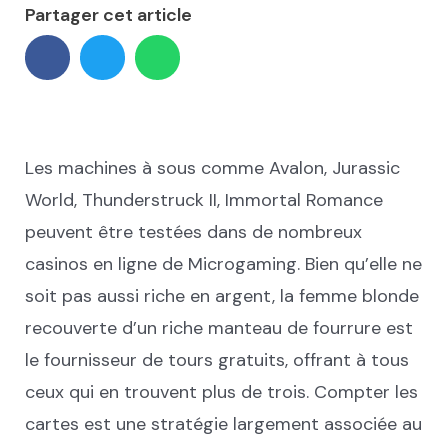
Partager cet article
Les machines à sous comme Avalon, Jurassic
World, Thunderstruck II, Immortal Romance
peuvent être testées dans de nombreux
casinos en ligne de Microgaming. Bien qu’elle ne
soit pas aussi riche en argent, la femme blonde
recouverte d’un riche manteau de fourrure est
le fournisseur de tours gratuits, offrant à tous
ceux qui en trouvent plus de trois. Compter les
cartes est une stratégie largement associée au