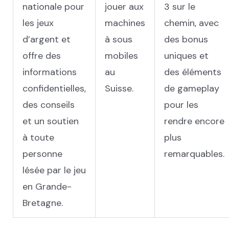
nationale pour
jouer aux
3 sur le
les jeux
machines
chemin, avec
d’argent et
à sous
des bonus
offre des
mobiles
uniques et
informations
au
des éléments
confidentielles,
Suisse.
de gameplay
des conseils
pour les
et un soutien
rendre encore
à toute
plus
personne
remarquables.
lésée par le jeu
en Grande-
Bretagne.