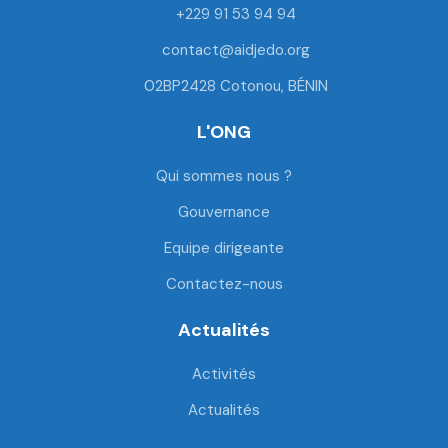
k
a
+229 91 53 94 94
m
contact@aidjedo.org
02BP2428 Cotonou, BÉNIN
L'ONG
Qui sommes nous ?
Gouvernance
Equipe dirigeante
Contactez-nous
Actualités
Activités
Actualités