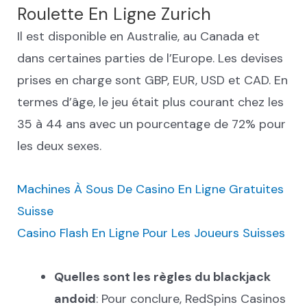
Roulette En Ligne Zurich
Il est disponible en Australie, au Canada et
dans certaines parties de l’Europe. Les devises
prises en charge sont GBP, EUR, USD et CAD. En
termes d’âge, le jeu était plus courant chez les
35 à 44 ans avec un pourcentage de 72% pour
les deux sexes.
Machines À Sous De Casino En Ligne Gratuites
Suisse
Casino Flash En Ligne Pour Les Joueurs Suisses
Quelles sont les règles du blackjack
andoid
: Pour conclure, RedSpins Casinos