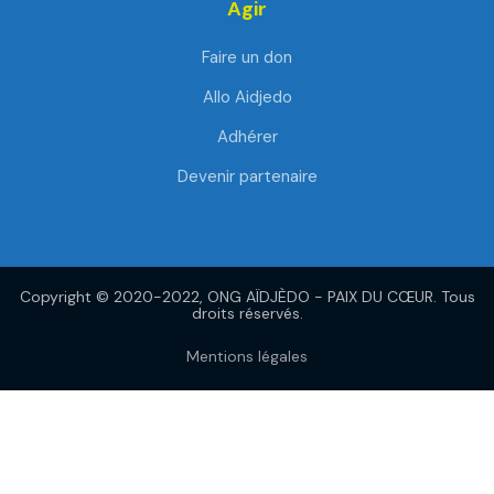
Agir
Faire un don
Allo Aidjedo
Adhérer
Devenir partenaire
Copyright © 2020-2022, ONG AÏDJÈDO - PAIX DU CŒUR. Tous
droits réservés.
Mentions légales