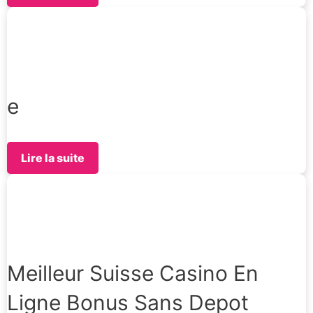
e
Lire la suite
Meilleur Suisse Casino En
Ligne Bonus Sans Depot