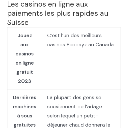
Les casinos en ligne aux
paiements les plus rapides au
Suisse
Jouez
C’est l’un des meilleurs
aux
casinos Ecopayz au Canada.
casinos
en ligne
gratuit
2023
Dernières
La plupart des gens se
machines
souviennent de l’adage
à sous
selon lequel un petit-
gratuites
déjeuner chaud donnera le