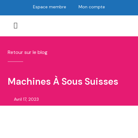
Aller
Espace membre
Mon compte
au
contenu
Menu
Retour sur le blog
Machines À Sous Suisses
Avril 17, 2023