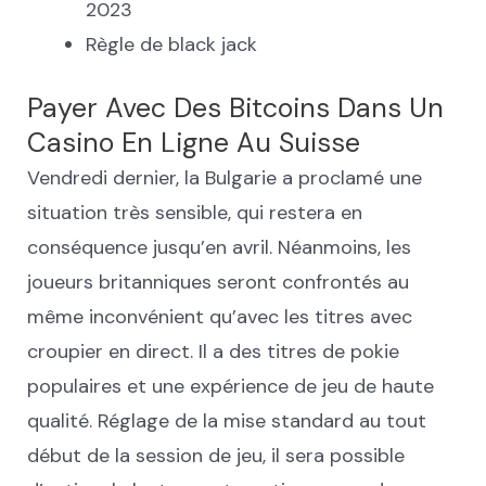
2023
Règle de black jack
Payer Avec Des Bitcoins Dans Un
Casino En Ligne Au Suisse
Vendredi dernier, la Bulgarie a proclamé une
situation très sensible, qui restera en
conséquence jusqu’en avril. Néanmoins, les
joueurs britanniques seront confrontés au
même inconvénient qu’avec les titres avec
croupier en direct. Il a des titres de pokie
populaires et une expérience de jeu de haute
qualité. Réglage de la mise standard au tout
début de la session de jeu, il sera possible