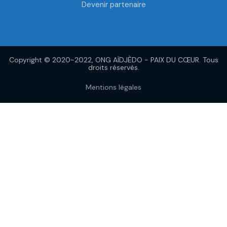
Devenir partenaire
Copyright © 2020-2022, ONG AÏDJÈDO - PAIX DU CŒUR. Tous
droits réservés.
Mentions légales