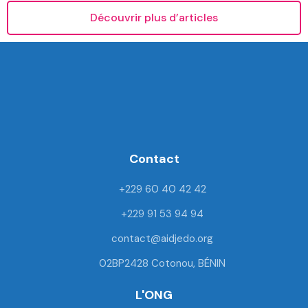
Découvrir plus d’articles
F
T
Y
I
a
w
o
n
c
i
u
s
e
t
t
t
Contact
b
t
u
a
o
e
b
g
+229 60 40 42 42
o
r
e
r
k
a
+229 91 53 94 94
m
contact@aidjedo.org
02BP2428 Cotonou, BÉNIN
L'ONG