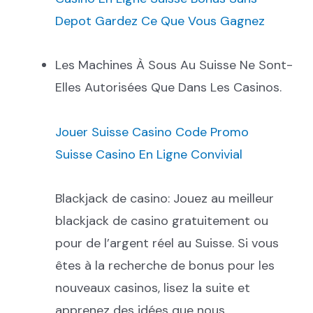
Depot Gardez Ce Que Vous Gagnez
Les Machines À Sous Au Suisse Ne Sont-
Elles Autorisées Que Dans Les Casinos.
Jouer Suisse Casino Code Promo
Suisse Casino En Ligne Convivial
Blackjack de casino: Jouez au meilleur
blackjack de casino gratuitement ou
pour de l’argent réel au Suisse. Si vous
êtes à la recherche de bonus pour les
nouveaux casinos, lisez la suite et
apprenez des idées que nous