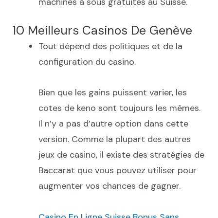
machines à sous gratuites au Suisse.
10 Meilleurs Casinos De Genève
Tout dépend des politiques et de la
configuration du casino.
Bien que les gains puissent varier, les
cotes de keno sont toujours les mêmes.
Il n’y a pas d’autre option dans cette
version. Comme la plupart des autres
jeux de casino, il existe des stratégies de
Baccarat que vous pouvez utiliser pour
augmenter vos chances de gagner.
Casino En Ligne Suisse Bonus Sans