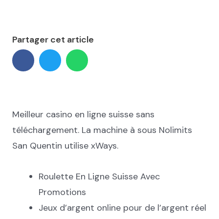
Partager cet article
Meilleur casino en ligne suisse sans
téléchargement. La machine à sous Nolimits
San Quentin utilise xWays.
Roulette En Ligne Suisse Avec
Promotions
Jeux d’argent online pour de l’argent réel