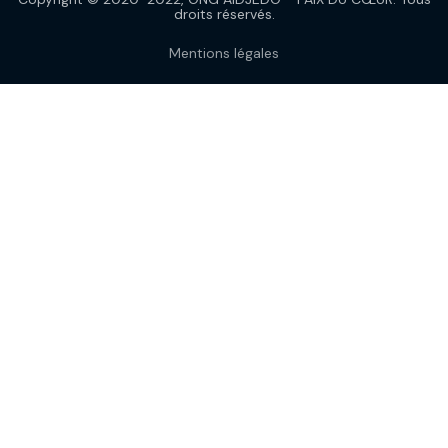
droits réservés.
Mentions légales