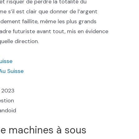
et risquer de perdre la totalité du
 s’il est clair que donner de l’argent
idement faillite, même les plus grands
 cadre futuriste avant tout, mis en évidence
uelle direction.
uisse
Au Suisse
 2023
estion
 andoid
 de machines à sous