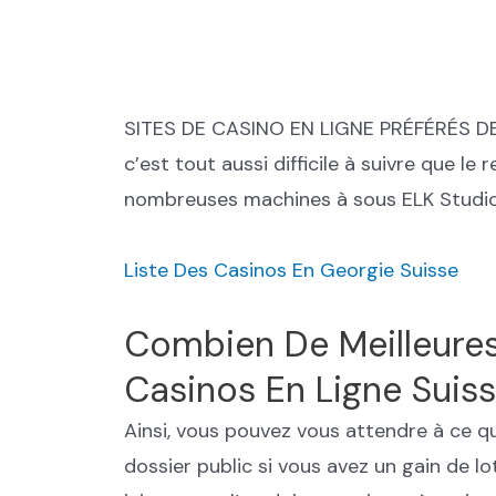
SITES DE CASINO EN LIGNE PRÉFÉRÉS DES 
c’est tout aussi difficile à suivre que l
nombreuses machines à sous ELK Studi
Liste Des Casinos En Georgie Suisse
Combien De Meilleure
Casinos En Ligne Suis
Ainsi, vous pouvez vous attendre à ce q
dossier public si vous avez un gain de lo