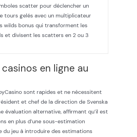
ymboles scatter pour déclencher un
e tours gelés avec un multiplicateur
es wilds bonus qui transforment les
 et divisent les scatters en 2 ou 3
casinos en ligne au
JoyCasino sont rapides et ne nécessitent
ésident et chef de la direction de Svenska
 évaluation alternative, affirmant qu’il est
ions en plus d’une sous-estimation
e du jeu à introduire des estimations