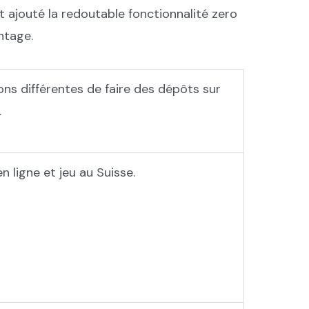
et ajouté la redoutable fonctionnalité zero
ntage.
çons différentes de faire des dépôts sur
.
n ligne et jeu au Suisse.