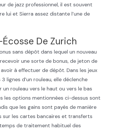
ur de jazz professionnel, il est souvent
re lui et Sierra assez distante l’une de
-Écosse De Zurich
onus sans dépôt dans lequel un nouveau
 recevoir une sorte de bonus, de jeton de
 avoir à effectuer de dépôt. Dans les jeux
 3 lignes d’un rouleau, elle déclenche
r un rouleau vers le haut ou vers le bas
utes les options mentionnées ci-dessus sont
andis que les gains sont payés de manière
 sur les cartes bancaires et transferts
le temps de traitement habituel des