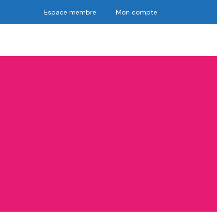
Espace membre
Mon compte