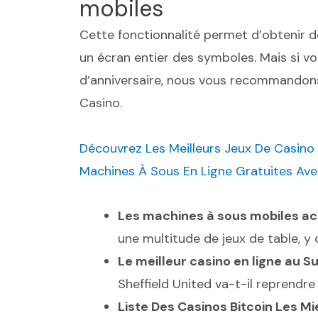
mobiles
Cette fonctionnalité permet d’obtenir d
un écran entier des symboles. Mais si 
d’anniversaire, nous vous recommandon
Casino.
Découvrez Les Meilleurs Jeux De Casino
Machines À Sous En Ligne Gratuites Ave
Les machines à sous mobiles ac
une multitude de jeux de table, y 
Le meilleur casino en ligne au S
Sheffield United va-t-il reprendr
Liste Des Casinos Bitcoin Les M