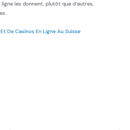
ligne les donnent, plutôt que d’autres,
es.
Et De Casinos En Ligne Au Suisse