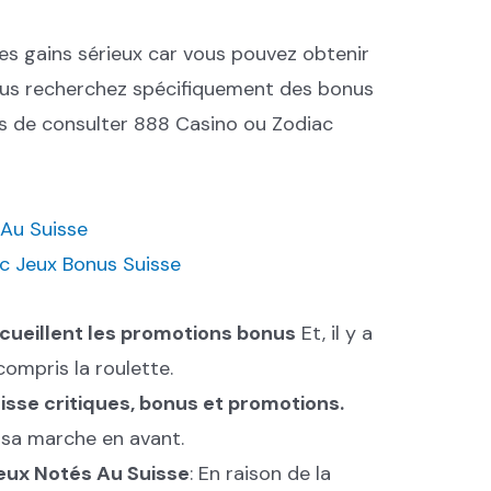
es gains sérieux car vous pouvez obtenir
vous recherchez spécifiquement des bonus
s de consulter 888 Casino ou Zodiac
 Au Suisse
c Jeux Bonus Suisse
cueillent les promotions bonus
Et, il y a
compris la roulette.
uisse critiques, bonus et promotions.
e sa marche en avant.
ieux Notés Au Suisse
: En raison de la