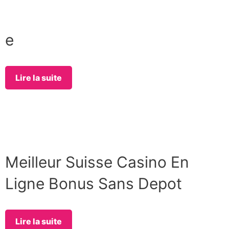
e
Lire la suite
Meilleur Suisse Casino En
Ligne Bonus Sans Depot
Lire la suite