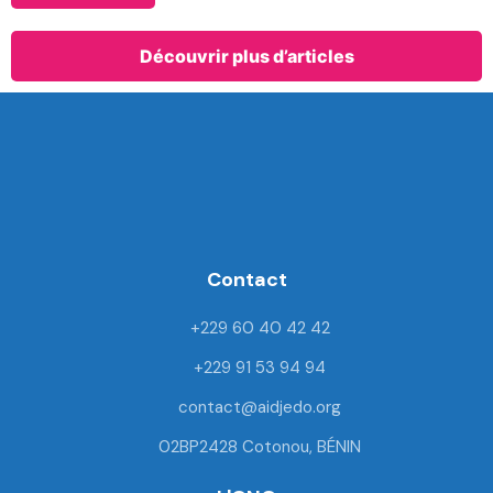
Découvrir plus d’articles
F
T
Y
I
a
w
o
n
c
i
u
s
e
t
t
t
Contact
b
t
u
a
o
e
b
g
+229 60 40 42 42
o
r
e
r
k
a
+229 91 53 94 94
m
contact@aidjedo.org
02BP2428 Cotonou, BÉNIN