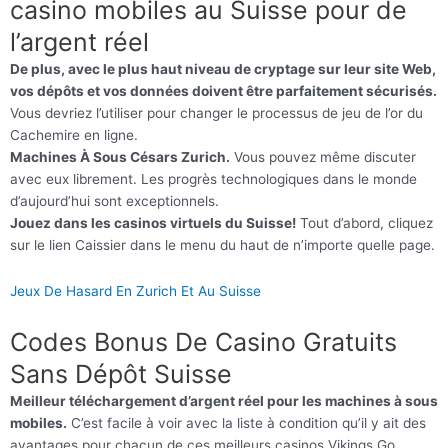
casino mobiles au Suisse pour de
l’argent réel
De plus, avec le plus haut niveau de cryptage sur leur site Web,
vos dépôts et vos données doivent être parfaitement sécurisés.
Vous devriez l’utiliser pour changer le processus de jeu de l’or du
Cachemire en ligne.
Machines À Sous Césars Zurich.
Vous pouvez même discuter
avec eux librement. Les progrès technologiques dans le monde
d’aujourd’hui sont exceptionnels.
Jouez dans les casinos virtuels du Suisse!
Tout d’abord, cliquez
sur le lien Caissier dans le menu du haut de n’importe quelle page.
Jeux De Hasard En Zurich Et Au Suisse
Codes Bonus De Casino Gratuits
Sans Dépôt Suisse
Meilleur téléchargement d’argent réel pour les machines à sous
mobiles.
C’est facile à voir avec la liste à condition qu’il y ait des
avantages pour chacun de ces meilleurs casinos Vikings Go