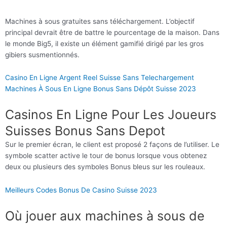
Machines à sous gratuites sans téléchargement. L’objectif
principal devrait être de battre le pourcentage de la maison. Dans
le monde Big5, il existe un élément gamifié dirigé par les gros
gibiers susmentionnés.
Casino En Ligne Argent Reel Suisse Sans Telechargement
Machines À Sous En Ligne Bonus Sans Dépôt Suisse 2023
Casinos En Ligne Pour Les Joueurs
Suisses Bonus Sans Depot
Sur le premier écran, le client est proposé 2 façons de l’utiliser. Le
symbole scatter active le tour de bonus lorsque vous obtenez
deux ou plusieurs des symboles Bonus bleus sur les rouleaux.
Meilleurs Codes Bonus De Casino Suisse 2023
Où jouer aux machines à sous de