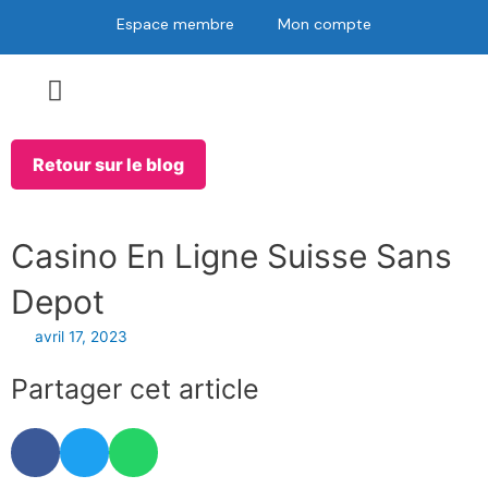
Aller
Espace membre
Mon compte
au
contenu
Menu
Retour sur le blog
Casino En Ligne Suisse Sans
Depot
avril 17, 2023
Partager cet article