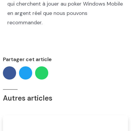
qui cherchent à jouer au poker Windows Mobile
en argent réel que nous pouvons
recommander.
Partager cet article
Autres articles