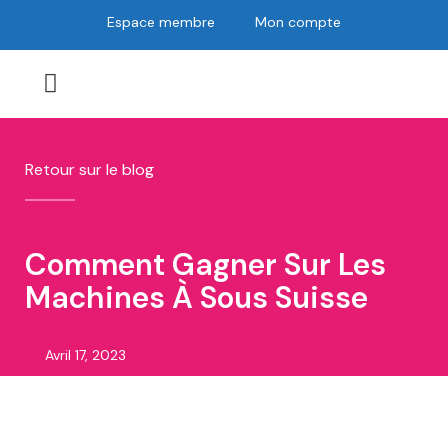
Aller
Espace membre
Mon compte
au
contenu
Menu
Retour sur le blog
Comment Gagner Sur Les
Machines À Sous Suisse
Avril 17, 2023