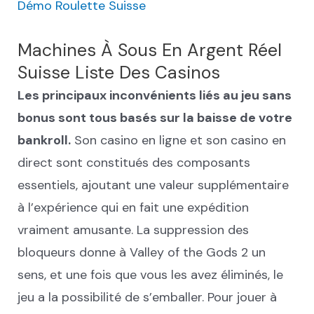
Démo Roulette Suisse
Machines À Sous En Argent Réel
Suisse Liste Des Casinos
Les principaux inconvénients liés au jeu sans
bonus sont tous basés sur la baisse de votre
bankroll.
Son casino en ligne et son casino en
direct sont constitués des composants
essentiels, ajoutant une valeur supplémentaire
à l’expérience qui en fait une expédition
vraiment amusante. La suppression des
bloqueurs donne à Valley of the Gods 2 un
sens, et une fois que vous les avez éliminés, le
jeu a la possibilité de s’emballer. Pour jouer à