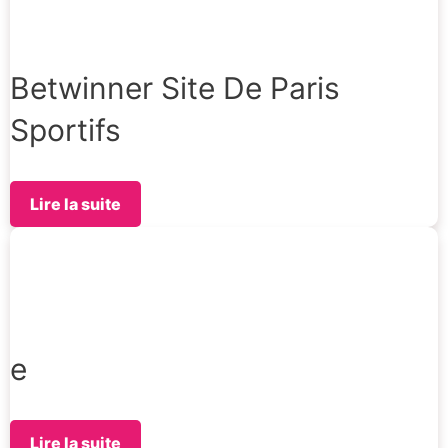
Betwinner Site De Paris
Sportifs
Lire la suite
e
Lire la suite