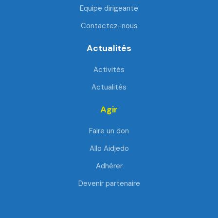
Equipe dirigeante
Contactez-nous
Actualités
Activités
Actualités
Agir
Faire un don
Allo Aidjedo
Adhérer
Devenir partenaire