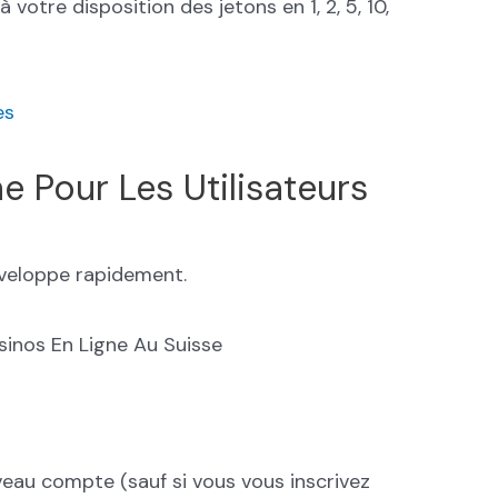
votre disposition des jetons en 1, 2, 5, 10,
es
e Pour Les Utilisateurs
éveloppe rapidement.
sinos En Ligne Au Suisse
eau compte (sauf si vous vous inscrivez