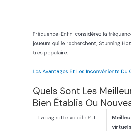
Fréquence-Enfin, considérez la fréquen
joueurs qui le recherchent, Stunning Ho
très populaire.
Les Avantages Et Les Inconvénients Du 
Quels Sont Les Meilleu
Bien Établis Ou Nouve
La cagnotte voici le Pot.
Meilleu
virtuel