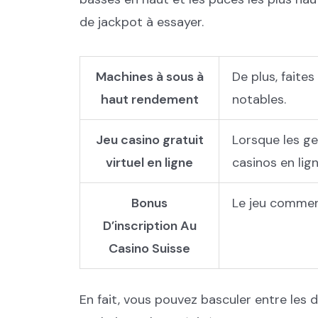
de jackpot à essayer.
Machines à sous à
De plus, faite
haut rendement
notables.
Jeu casino gratuit
Lorsque les ge
virtuel en ligne
casinos en lign
Bonus
Le jeu commen
D’inscription Au
Casino Suisse
En fait, vous pouvez basculer entre les d