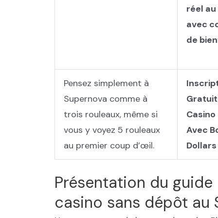
réel au
avec c
de bie
Pensez simplement à
Inscrip
Supernova comme à
Gratui
trois rouleaux, même si
Casino 
vous y voyez 5 rouleaux
Avec B
au premier coup d’œil.
Dollars
Présentation du guide 
casino sans dépôt au 