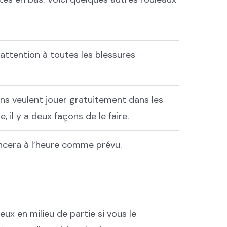
s attention à toutes les blessures
ns veulent jouer gratuitement dans les
e, il y a deux façons de le faire.
cera à l’heure comme prévu.
eux en milieu de partie si vous le