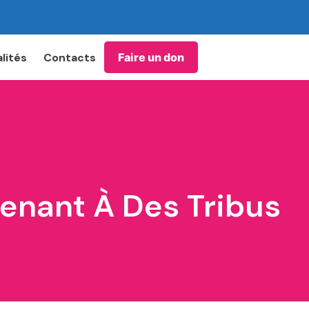
lités
Contacts
Faire un don
enant À Des Tribus