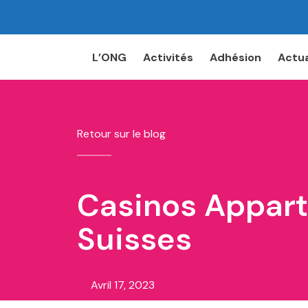
Aller
F
T
Y
I
au
a
w
o
n
contenu
c
i
u
s
e
t
t
t
L’ONG
Activités
Adhésion
Actua
b
t
u
a
o
e
b
g
o
r
e
r
k
a
m
Retour sur le blog
Casinos Appart
Suisses
Avril 17, 2023