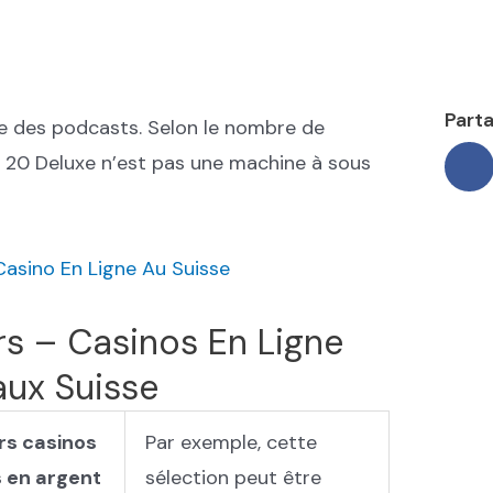
Parta
ce des podcasts. Selon le nombre de
t 20 Deluxe n’est pas une machine à sous
Casino En Ligne Au Suisse
rs – Casinos En Ligne
aux Suisse
rs casinos
Par exemple, cette
s en argent
sélection peut être