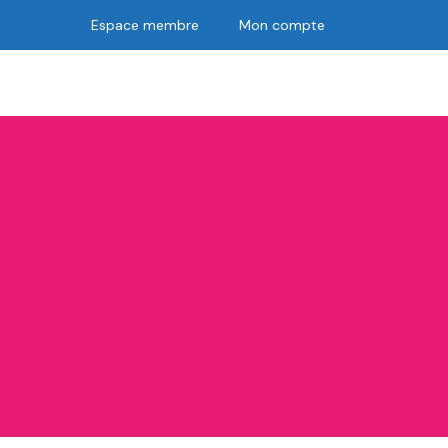
Espace membre
Mon compte