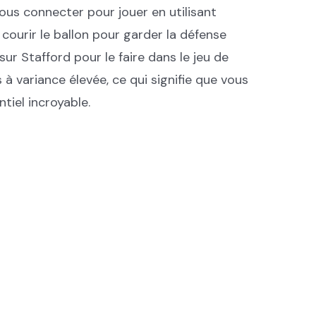
ous connecter pour jouer en utilisant
 courir le ballon pour garder la défense
ur Stafford pour le faire dans le jeu de
à variance élevée, ce qui signifie que vous
tiel incroyable.