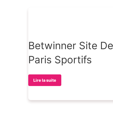
Betwinner Site D
Paris Sportifs
Lire la suite