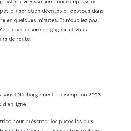
g Fish qui a laissé une bonne impression
apes d’inscription décrites ci-dessous dans
re en quelques minutes. Et n’oubliez pas,
n’êtes pas assuré de gagner et vous
urs de route.
s sans téléchargement ni inscription 2023
id en ligne
riée pour présenter les puces les plus
tes en bas. Voici quelques autres rouleaux