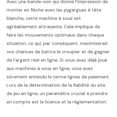
Avec une bande-son qui donne l’impression de
monter en flèche avec les pygargues à tête
blanche, cette machine à sous est
agréablement attrayante. Cela implique de
faire les mouvements optimaux dans chaque
situation, ce qui, par conséquent, maximiserait
vos chances de battre le croupier et de gagner
de l’argent réel en ligne. Si vous avez déjà joué
aux machines à sous en ligne, vous avez
sûrement entendu le terme lignes de paiement.
Lors de la détermination de la fiabilité du site
de jeu en ligne, un paramètre crucial à prendre
en compte est la licence et la réglementation.