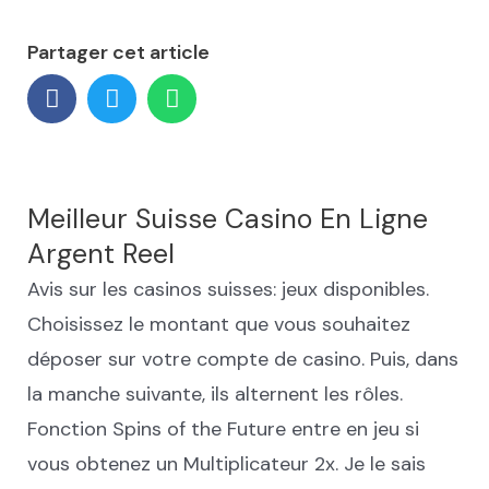
Partager cet article
Meilleur Suisse Casino En Ligne
Argent Reel
Avis sur les casinos suisses: jeux disponibles.
Choisissez le montant que vous souhaitez
déposer sur votre compte de casino. Puis, dans
la manche suivante, ils alternent les rôles.
Fonction Spins of the Future entre en jeu si
vous obtenez un Multiplicateur 2x. Je le sais