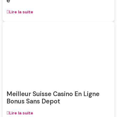
e
Lire la suite
Meilleur Suisse Casino En Ligne
Bonus Sans Depot
Lire la suite