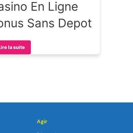
asino En Ligne
onus Sans Depot
ire la suite
Agir