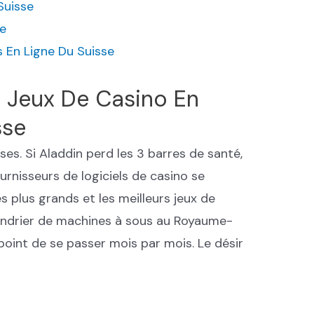
Suisse
se
 En Ligne Du Suisse
Jeux De Casino En
sse
ses. Si Aladdin perd les 3 barres de santé,
urnisseurs de logiciels de casino se
plus grands et les meilleurs jeux de
endrier de machines à sous au Royaume-
 point de se passer mois par mois. Le désir