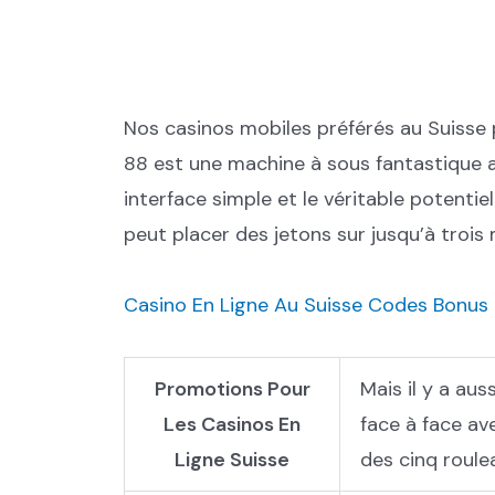
Nos casinos mobiles préférés au Suisse 
88 est une machine à sous fantastique 
interface simple et le véritable potenti
peut placer des jetons sur jusqu’à troi
Casino En Ligne Au Suisse Codes Bonus
Promotions Pour
Mais il y a aus
Les Casinos En
face à face ave
Ligne Suisse
des cinq roule