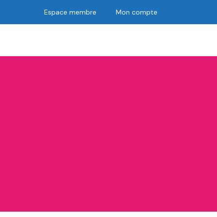
Espace membre
Mon compte