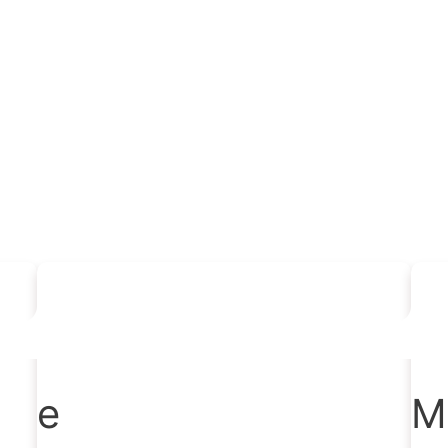
e
e
M