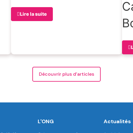
C
Lire la suite
B
L
Découvrir plus d’articles
L'ONG
Actualités