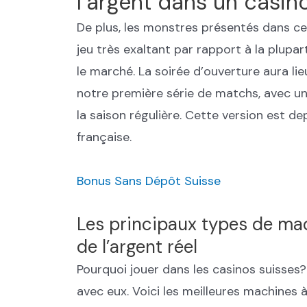
l’argent dans un casin
De plus, les monstres présentés dans c
jeu très exaltant par rapport à la plupa
le marché. La soirée d’ouverture aura li
notre première série de matchs, avec un 
la saison régulière. Cette version est d
française.
Bonus Sans Dépôt Suisse
Les principaux types de ma
de l’argent réel
Pourquoi jouer dans les casinos suisses? 
avec eux. Voici les meilleures machines 