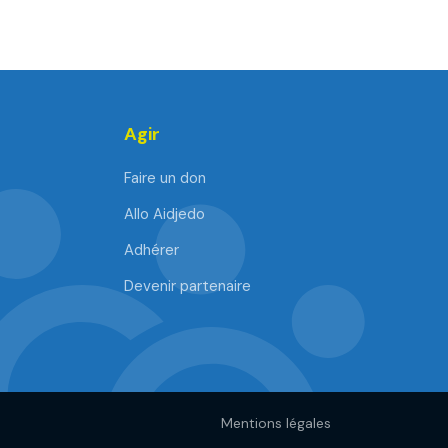
Agir
Faire un don
Allo Aidjedo
Adhérer
Devenir partenaire
Mentions légales