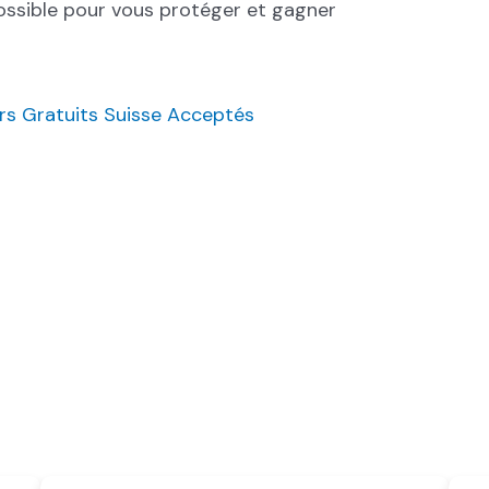
possible pour vous protéger et gagner
s Gratuits Suisse Acceptés