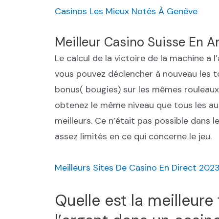
Casinos Les Mieux Notés À Genève
Meilleur Casino Suisse En A
Le calcul de la victoire de la machine a 
vous pouvez déclencher à nouveau les tou
bonus( bougies) sur les mêmes rouleaux 1
obtenez le même niveau que tous les aut
meilleurs. Ce n’était pas possible dans le
assez limités en ce qui concerne le jeu.
Meilleurs Sites De Casino En Direct 202
Quelle est la meilleur