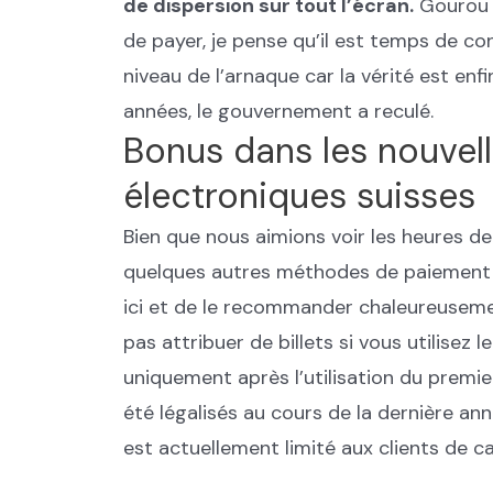
de dispersion sur tout l’écran.
Gourou d
de payer, je pense qu’il est temps de con
niveau de l’arnaque car la vérité est enfi
années, le gouvernement a reculé.
Bonus dans les nouvel
électroniques suisses
Bien que nous aimions voir les heures de 
quelques autres méthodes de paiement 
ici et de le recommander chaleureusement
pas attribuer de billets si vous utilisez l
uniquement après l’utilisation du premie
été légalisés au cours de la dernière ann
est actuellement limité aux clients de ca