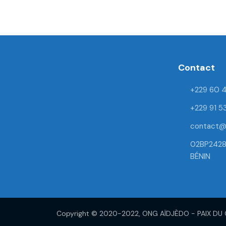
Contact
F
T
Y
I
+229 60 
a
w
o
n
c
i
u
s
+229 91 5
e
t
t
t
b
t
u
a
contact@a
o
e
b
g
02BP2428
o
r
e
r
BÉNIN
k
a
m
Copyright © 2020-2022, ONG AÏDJÈDO - PAIX DU C