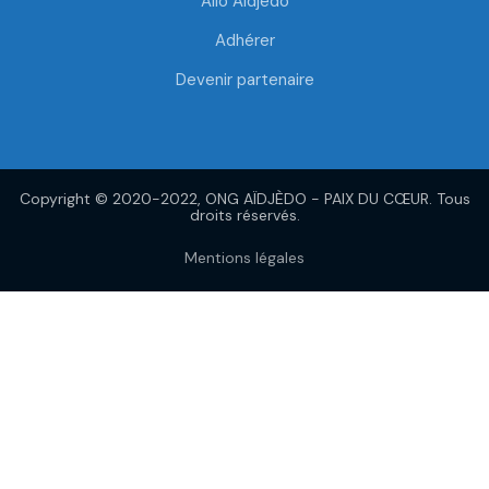
Allo Aidjedo
Adhérer
Devenir partenaire
Copyright © 2020-2022, ONG AÏDJÈDO - PAIX DU CŒUR. Tous
droits réservés.
Mentions légales