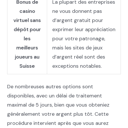
Bonus de
La plupart des entreprises
casino
ne vous donnent pas
virtuel sans
d’argent gratuit pour
dépôt pour
exprimer leur appréciation
les
pour votre patronage,
meilleurs
mais les sites de jeux
joueurs au
d’argent réel sont des
Suisse
exceptions notables.
De nombreuses autres options sont
disponibles, avec un délai de traitement
maximal de 5 jours, bien que vous obteniez
généralement votre argent plus tôt. Cette
procédure intervient après que vous aurez