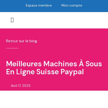
Aller
Espace membre
Mon compte
au
contenu
Menu
Retour sur le blog
Meilleures Machines À Sous
En Ligne Suisse Paypal
Avril 17, 2023