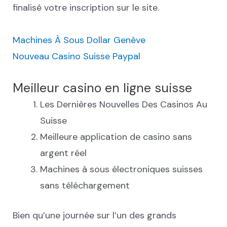
finalisé votre inscription sur le site.
Machines À Sous Dollar Genève
Nouveau Casino Suisse Paypal
Meilleur casino en ligne suisse
Les Dernières Nouvelles Des Casinos Au
Suisse
Meilleure application de casino sans
argent réel
Machines à sous électroniques suisses
sans téléchargement
Bien qu’une journée sur l’un des grands