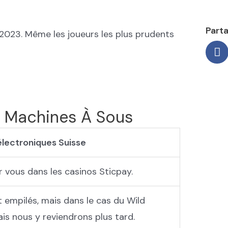
Parta
 2023. Même les joueurs les plus prudents
e Machines À Sous
électroniques Suisse
r vous dans les casinos Sticpay.
empilés, mais dans le cas du Wild
is nous y reviendrons plus tard.