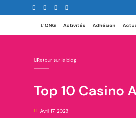
Aller
F
T
Y
I
au
a
w
o
n
contenu
c
i
u
s
e
t
t
t
L’ONG
Activités
Adhésion
Actua
b
t
u
a
o
e
b
g
o
r
e
r
k
a
m
Retour sur le blog
Top 10 Casino 
Avril 17, 2023