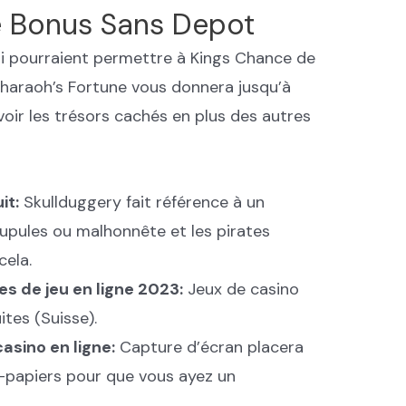
e Bonus Sans Depot
qui pourraient permettre à Kings Chance de
 Pharaoh’s Fortune vous donnera jusqu’à
ir les trésors cachés en plus des autres
it:
Skullduggery fait référence à un
pules ou malhonnête et les pirates
cela.
s de jeu en ligne 2023:
Jeux de casino
tes (Suisse).
asino en ligne:
Capture d’écran placera
e-papiers pour que vous ayez un