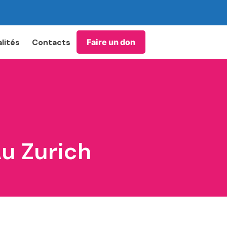
lités
Contacts
Faire un don
Au Zurich