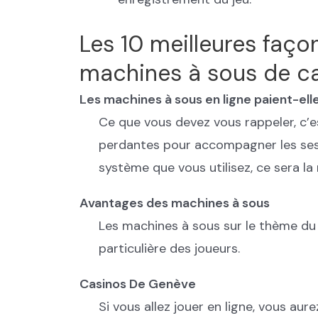
Les 10 meilleures faço
machines à sous de ca
Les machines à sous en ligne paient-elle
Ce que vous devez vous rappeler, c’e
perdantes pour accompagner les sess
système que vous utilisez, ce sera l
Avantages des machines à sous
Les machines à sous sur le thème du 
particulière des joueurs.
Casinos De Genève
Si vous allez jouer en ligne, vous aur