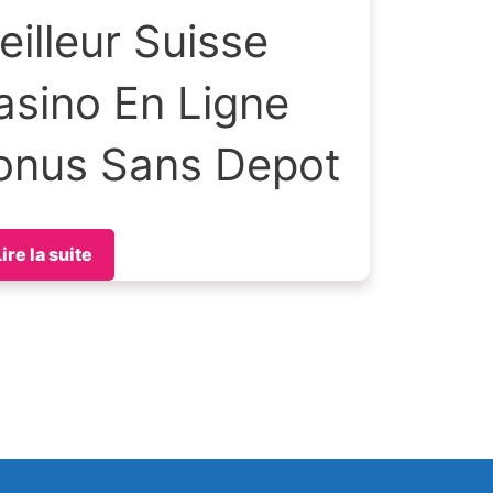
eilleur Suisse
asino En Ligne
onus Sans Depot
ire la suite