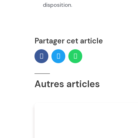
disposition.
Partager cet article
Autres articles