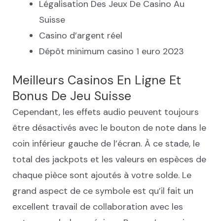
Légalisation Des Jeux De Casino Au
Suisse
Casino d’argent réel
Dépôt minimum casino 1 euro 2023
Meilleurs Casinos En Ligne Et
Bonus De Jeu Suisse
Cependant, les effets audio peuvent toujours
être désactivés avec le bouton de note dans le
coin inférieur gauche de l’écran. À ce stade, le
total des jackpots et les valeurs en espèces de
chaque pièce sont ajoutés à votre solde. Le
grand aspect de ce symbole est qu’il fait un
excellent travail de collaboration avec les