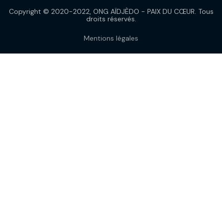
Copyright © 2020-2022, ONG AÏDJÈDO - PAIX DU CŒUR. Tous
droits réservés.
Mentions légales