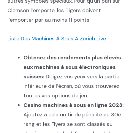
autres symboles spéciaux. Pour qu’un pari sur
Clemson l’emporte, les Tigers doivent
l’emporter par au moins 11 points.
Liste Des Machines À Sous À Zurich Live
Obtenez des rendements plus élevés
aux machines à sous électroniques
suisses:
Dirigez vos yeux vers la partie
inférieure de l’écran, où vous trouverez
toutes vos options de jeu.
Casino machines à sous en ligne 2023:
Ajoutez à cela un tir de pénalité au 30e
rang et les Flyers se sont classés au