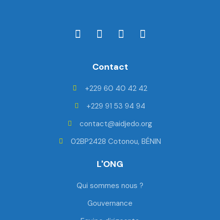
F
T
Y
I
a
w
o
n
c
i
u
s
e
t
t
t
Contact
b
t
u
a
o
e
b
g
+229 60 40 42 42
o
r
e
r
k
a
+229 91 53 94 94
m
contact@aidjedo.org
02BP2428 Cotonou, BÉNIN
L'ONG
Qui sommes nous ?
Gouvernance