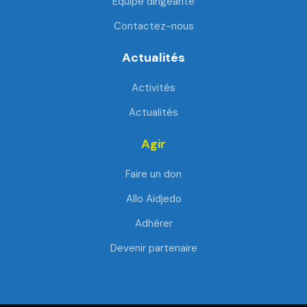
Equipe dirigeante
Contactez-nous
Actualités
Activités
Actualités
Agir
Faire un don
Allo Aidjedo
Adhérer
Devenir partenaire