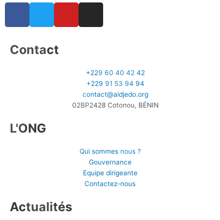
F
T
Y
I
a
w
o
n
c
i
u
s
e
t
t
t
Contact
b
t
u
a
o
e
b
g
+229 60 40 42 42
o
r
e
r
+229 91 53 94 94
k
a
contact@aidjedo.org
m
02BP2428 Cotonou, BÉNIN
L'ONG
Qui sommes nous ?
Gouvernance
Equipe dirigeante
Contactez-nous
Actualités