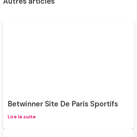
Autres articles
Betwinner Site De Paris Sportifs
Lire la suite