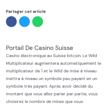
Partager cet article
Portail De Casino Suisse
Casino électronique au Suisse bitcoin. Le Wild
Multiplicateur augmentera automatiquement le
multiplicateur de 1 et le Wild de mise à niveau
mettra à niveau un symbole peu payant en un
symbole très payant. Après avoir décidé du
montant que vous allez parier par partie, vous
choisirez le nombre de mines que vous