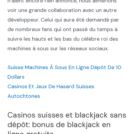
n’aient encore rien annoncé, nous aimerions
voir une grande collaboration avec un autre
développeur. Celui qui aura été demandé par
de nombreux fans qui ont passé du temps à
suivre les hauts et les bas du célèbre roi des
machines à sous sur les réseaux sociaux.
Suisse Machines À Sous En Ligne Dépôt De 10
Dollars
Casinos Et Jeux De Hasard Suisses
Autochtones
Casinos suisses et blackjack sans
dépôt: bonus de blackjack en