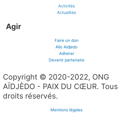
Activités
Actualités
Agir
Faire un don
Allo Aidjedo
Adhérer
Devenir partenaire
Copyright © 2020-2022, ONG
AÏDJÈDO - PAIX DU CŒUR. Tous
droits réservés.
Mentions légales