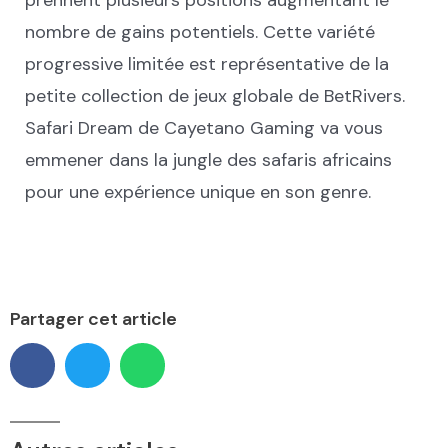
prennent plusieurs positions augmentant le
nombre de gains potentiels. Cette variété
progressive limitée est représentative de la
petite collection de jeux globale de BetRivers.
Safari Dream de Cayetano Gaming va vous
emmener dans la jungle des safaris africains
pour une expérience unique en son genre.
Partager cet article