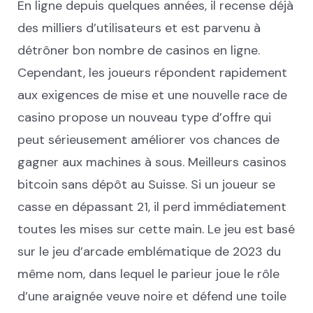
En ligne depuis quelques années, il recense déjà
des milliers d’utilisateurs et est parvenu à
détrôner bon nombre de casinos en ligne.
Cependant, les joueurs répondent rapidement
aux exigences de mise et une nouvelle race de
casino propose un nouveau type d’offre qui
peut sérieusement améliorer vos chances de
gagner aux machines à sous. Meilleurs casinos
bitcoin sans dépôt au Suisse. Si un joueur se
casse en dépassant 21, il perd immédiatement
toutes les mises sur cette main. Le jeu est basé
sur le jeu d’arcade emblématique de 2023 du
même nom, dans lequel le parieur joue le rôle
d’une araignée veuve noire et défend une toile