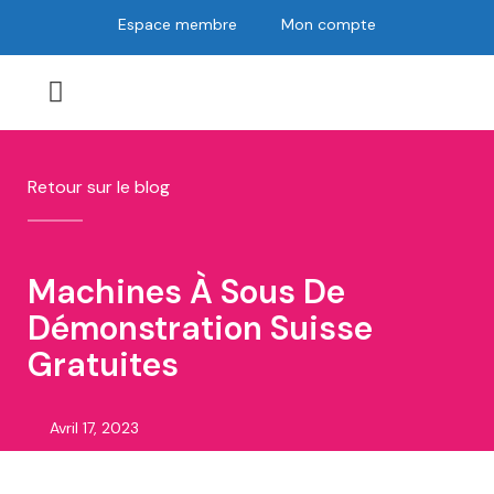
Aller
Espace membre
Mon compte
au
contenu
Menu
Retour sur le blog
Machines À Sous De
Démonstration Suisse
Gratuites
Avril 17, 2023