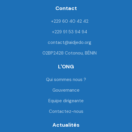
e
t
t
t
Contact
b
t
u
a
o
e
b
g
+229 60 40 42 42
o
r
e
r
k
a
+229 91 53 94 94
m
contact@aidjedo.org
02BP2428 Cotonou, BÉNIN
L'ONG
Qui sommes nous ?
Gouvernance
Equipe dirigeante
Contactez-nous
Actualités