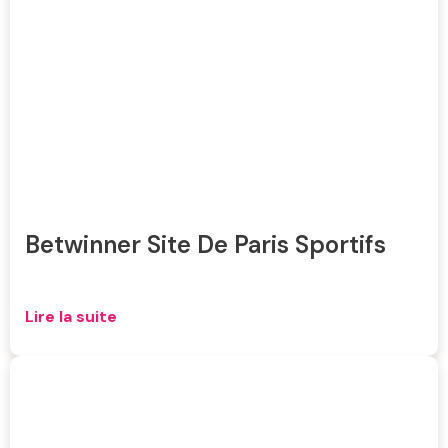
Betwinner Site De Paris Sportifs
Lire la suite