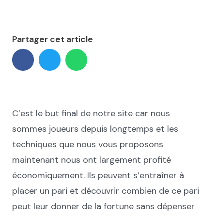
Partager cet article
C’est le but final de notre site car nous
sommes joueurs depuis longtemps et les
techniques que nous vous proposons
maintenant nous ont largement profité
économiquement. Ils peuvent s’entraîner à
placer un pari et découvrir combien de ce pari
peut leur donner de la fortune sans dépenser