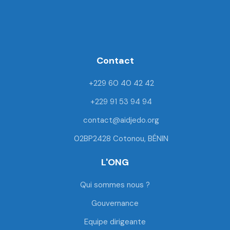
F
T
Y
I
a
w
o
n
c
i
u
s
e
t
t
t
Contact
b
t
u
a
o
e
b
g
+229 60 40 42 42
o
r
e
r
k
a
+229 91 53 94 94
m
contact@aidjedo.org
02BP2428 Cotonou, BÉNIN
L'ONG
Qui sommes nous ?
Gouvernance
Equipe dirigeante