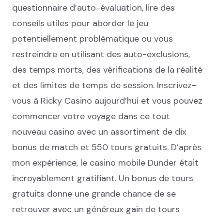
questionnaire d’auto-évaluation, lire des
conseils utiles pour aborder le jeu
potentiellement problématique ou vous
restreindre en utilisant des auto-exclusions,
des temps morts, des vérifications de la réalité
et des limites de temps de session. Inscrivez-
vous à Ricky Casino aujourd’hui et vous pouvez
commencer votre voyage dans ce tout
nouveau casino avec un assortiment de dix
bonus de match et 550 tours gratuits. D’après
mon expérience, le casino mobile Dunder était
incroyablement gratifiant. Un bonus de tours
gratuits donne une grande chance de se
retrouver avec un généreux gain de tours