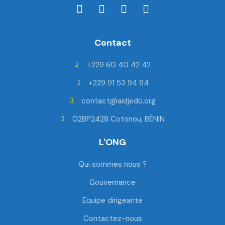
F
T
Y
I
a
w
o
n
c
i
u
s
e
t
t
t
Contact
b
t
u
a
o
e
b
g
+229 60 40 42 42
o
r
e
r
k
a
+229 91 53 94 94
m
contact@aidjedo.org
02BP2428 Cotonou, BÉNIN
L'ONG
Qui sommes nous ?
Gouvernance
Equipe dirigeante
Contactez-nous