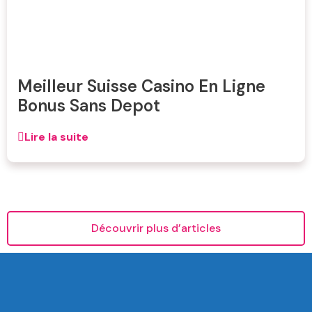
Meilleur Suisse Casino En Ligne
Bonus Sans Depot
Lire la suite
Découvrir plus d’articles