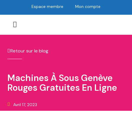
Aller
Espace membre
Mon compte
au
contenu
Menu
Retour sur le blog
Machines À Sous Genève
Rouges Gratuites En Ligne
Avril 17, 2023