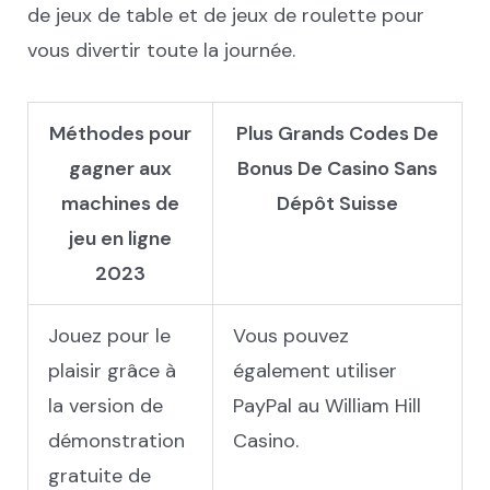
de jeux de table et de jeux de roulette pour
vous divertir toute la journée.
Méthodes pour
Plus Grands Codes De
gagner aux
Bonus De Casino Sans
machines de
Dépôt Suisse
jeu en ligne
2023
Jouez pour le
Vous pouvez
plaisir grâce à
également utiliser
la version de
PayPal au William Hill
démonstration
Casino.
gratuite de