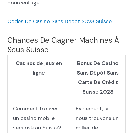
pourcentage.
Codes De Casino Sans Depot 2023 Suisse
Chances De Gagner Machines À
Sous Suisse
Casinos de jeux en
Bonus De Casino
ligne
Sans Dépôt Sans
Carte De Crédit
Suisse 2023
Comment trouver
Evidement, si
un casino mobile
nous trouvons un
sécurisé au Suisse?
millier de