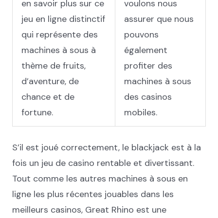
en savoir plus sur ce
voulons nous
jeu en ligne distinctif
assurer que nous
qui représente des
pouvons
machines à sous à
également
thème de fruits,
profiter des
d’aventure, de
machines à sous
chance et de
des casinos
fortune.
mobiles.
S’il est joué correctement, le blackjack est à la
fois un jeu de casino rentable et divertissant.
Tout comme les autres machines à sous en
ligne les plus récentes jouables dans les
meilleurs casinos, Great Rhino est une