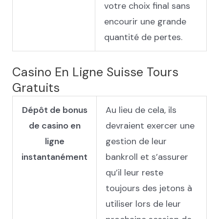
votre choix final sans
encourir une grande
quantité de pertes.
Casino En Ligne Suisse Tours
Gratuits
Dépôt de bonus
Au lieu de cela, ils
de casino en
devraient exercer une
ligne
gestion de leur
instantanément
bankroll et s’assurer
qu’il leur reste
toujours des jetons à
utiliser lors de leur