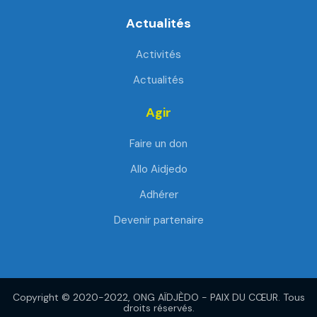
Actualités
Activités
Actualités
Agir
Faire un don
Allo Aidjedo
Adhérer
Devenir partenaire
Copyright © 2020-2022, ONG AÏDJÈDO - PAIX DU CŒUR. Tous
droits réservés.