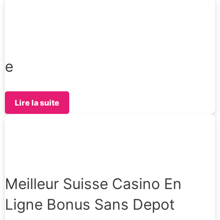
e
Lire la suite
Meilleur Suisse Casino En
Ligne Bonus Sans Depot