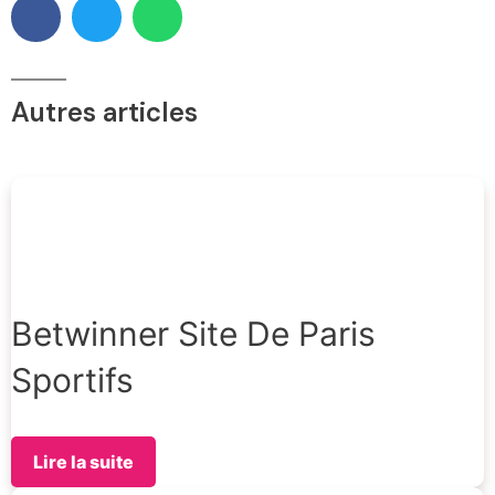
Autres articles
Betwinner Site De Paris
Sportifs
Lire la suite