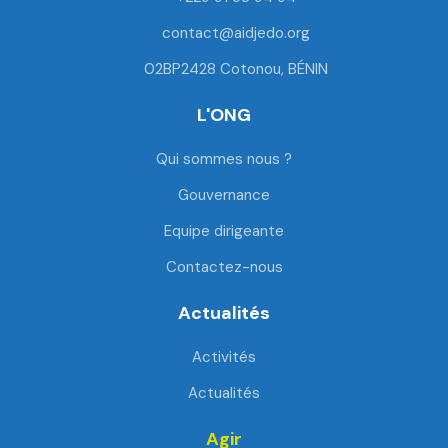
m
contact@aidjedo.org
02BP2428 Cotonou, BÉNIN
L'ONG
Qui sommes nous ?
Gouvernance
Equipe dirigeante
Contactez-nous
Actualités
Activités
Actualités
Agir