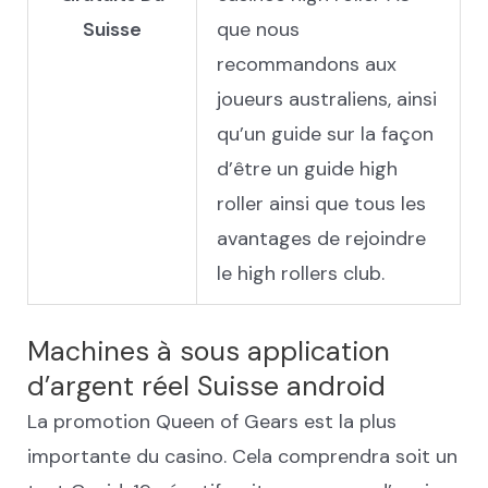
Suisse
que nous
recommandons aux
joueurs australiens, ainsi
qu’un guide sur la façon
d’être un guide high
roller ainsi que tous les
avantages de rejoindre
le high rollers club.
Machines à sous application
d’argent réel Suisse android
La promotion Queen of Gears est la plus
importante du casino. Cela comprendra soit un