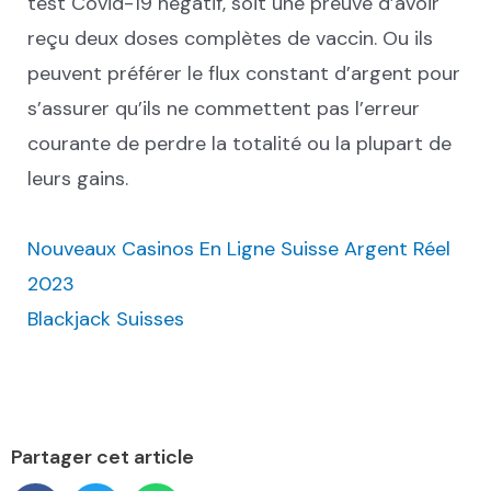
test Covid-19 négatif, soit une preuve d’avoir
reçu deux doses complètes de vaccin. Ou ils
peuvent préférer le flux constant d’argent pour
s’assurer qu’ils ne commettent pas l’erreur
courante de perdre la totalité ou la plupart de
leurs gains.
Nouveaux Casinos En Ligne Suisse Argent Réel
2023
Blackjack Suisses
Partager cet article