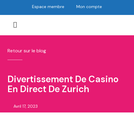
Aller
Espace membre
Mon compte
au
contenu
Menu
Retour sur le blog
Divertissement De Casino
En Direct De Zurich
Avril 17, 2023