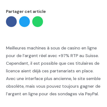
Partager cet article
Meilleures machines à sous de casino en ligne
pour de l’argent réel avec +97% RTP au Suisse.
Cependant, il est possible que ces titulaires de
licence aient déjà ces partenariats en place.
Avec une interface plus ancienne, le site semble
obsolète, mais vous pouvez toujours gagner de
l’argent en ligne pour des sondages via PayPal.