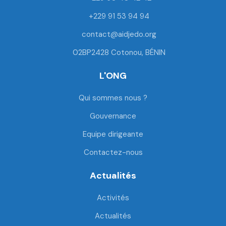
o
r
e
r
k
a
+229 91 53 94 94
m
contact@aidjedo.org
02BP2428 Cotonou, BÉNIN
L'ONG
Qui sommes nous ?
Gouvernance
Equipe dirigeante
Contactez-nous
Actualités
Activités
Actualités