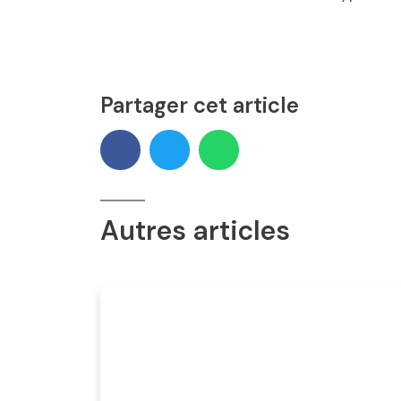
Partager cet article
Autres articles