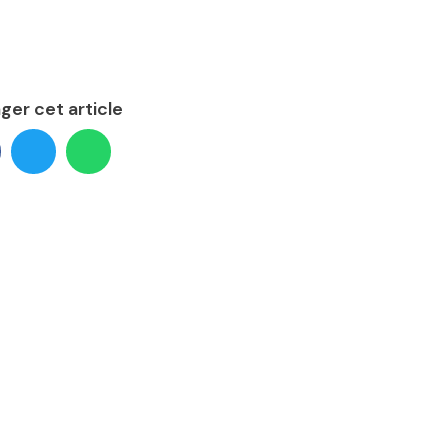
ger cet article