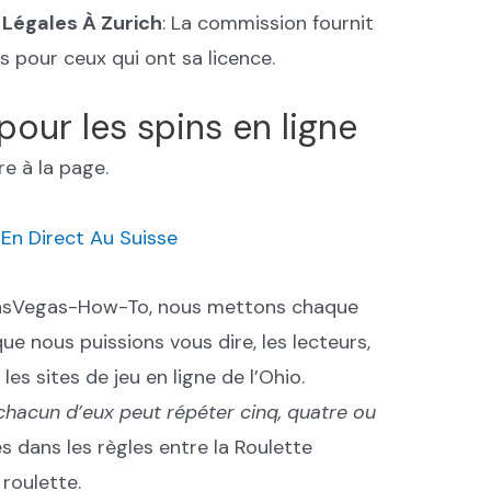
 Légales À Zurich
: La commission fournit
s pour ceux qui ont sa licence.
pour les spins en ligne
e à la page.
En Direct Au Suisse
à LasVegas-How-To, nous mettons chaque
ue nous puissions vous dire, les lecteurs,
es sites de jeu en ligne de l’Ohio.
, chacun d’eux peut répéter cinq, quatre ou
es dans les règles entre la Roulette
roulette.