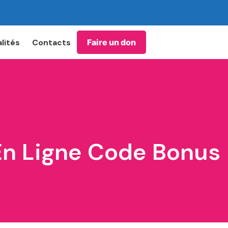
lités
Contacts
Faire un don
En Ligne Code Bonus