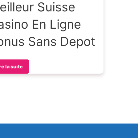
eilleur Suisse
asino En Ligne
onus Sans Depot
re la suite