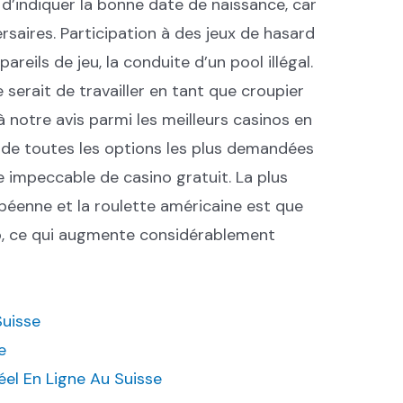
 d’indiquer la bonne date de naissance, car
rsaires. Participation à des jeux de hasard
areils de jeu, la conduite d’un pool illégal.
erait de travailler en tant que croupier
à notre avis parmi les meilleurs casinos en
e de toutes les options les plus demandées
 impeccable de casino gratuit. La plus
opéenne et la roulette américaine est que
o, ce qui augmente considérablement
Suisse
e
el En Ligne Au Suisse