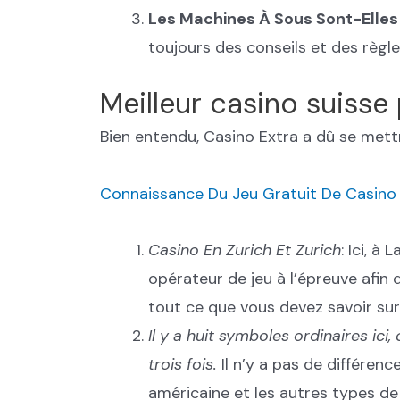
Les Machines À Sous Sont-Elles
toujours des conseils et des règle
Meilleur casino suisse 
Bien entendu, Casino Extra a dû se mettr
Connaissance Du Jeu Gratuit De Casino 
Casino En Zurich Et Zurich
: Ici, 
opérateur de jeu à l’épreuve afin q
tout ce que vous devez savoir sur l
Il y a huit symboles ordinaires ici
trois fois.
Il n’y a pas de différenc
américaine et les autres types de 