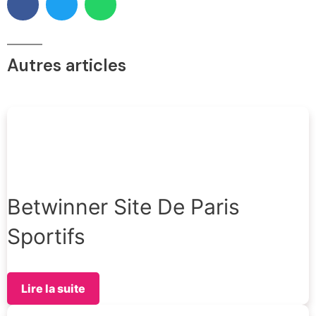
Autres articles
Betwinner Site De Paris
Sportifs
Lire la suite