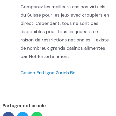
Comparez les meilleurs casinos virtuels
du Suisse pour les jeux avec croupiers en
direct. Cependant, tous ne sont pas
disponibles pour tous les joueurs en
raison de restrictions nationales. Il existe
de nombreux grands casinos alimentés
par Net Entertainment.
Casino En Ligne Zurich Bc
Partager cet article