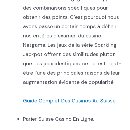
des combinaisons spécifiques pour
obtenir des points. C’est pourquoi nous
avons passé un certain temps à définir
nos critères d’examen du casino
Netgame. Les jeux de la série Sparkling
Jackpot offrent des similitudes plutôt
que des jeux identiques, ce qui est peut-
être l’une des principales raisons de leur
augmentation évidente de popularité.
Guide Complet Des Casinos Au Suisse
Parier Suisse Casino En Ligne.