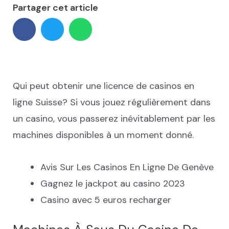
Partager cet article
Qui peut obtenir une licence de casinos en
ligne Suisse? Si vous jouez régulièrement dans
un casino, vous passerez inévitablement par les
machines disponibles à un moment donné.
Avis Sur Les Casinos En Ligne De Genève
Gagnez le jackpot au casino 2023
Casino avec 5 euros recharger