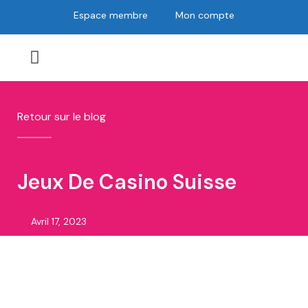
Aller
Espace membre
Mon compte
au
contenu
Menu
Retour sur le blog
Jeux De Casino Suisse
Avril 17, 2023