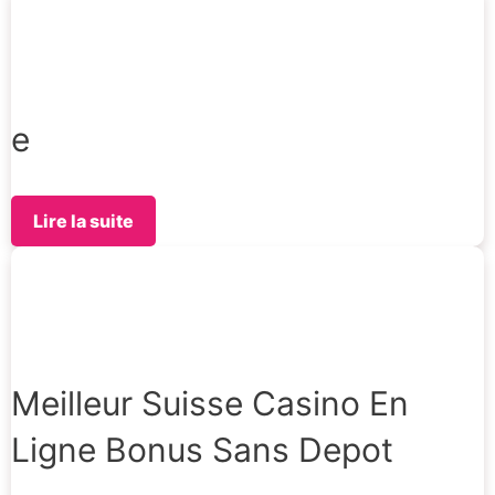
e
Lire la suite
Meilleur Suisse Casino En
Ligne Bonus Sans Depot