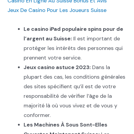
Casino En Ligne Au Suisse Bonus Et Avis
Jeux De Casino Pour Les Joueurs Suisse
Le casino iPad populaire spins pour de
l’argent au Suisse:
Il est important de
protéger les intérêts des personnes qui
prennent votre service.
Jeux casino astuce 2023:
Dans la
plupart des cas, les conditions générales
des sites spécifient qu’il est de votre
responsabilité de vérifier l’âge de la
majorité là où vous vivez et de vous y
conformer.
Les Machines À Sous Sont-Elles