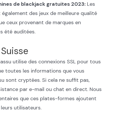
hines de blackjack gratuites 2023:
Les
 également des jeux de meilleure qualité
 que ceux provenant de marques en
s été auditées.
 Suisse
 Kassu utilise des connexions SSL pour tous
ue toutes les informations que vous
u sont cryptées. Si cela ne suffit pas,
istance par e-mail ou chat en direct. Nous
entaires que ces plates-formes ajoutent
eurs utilisateurs.