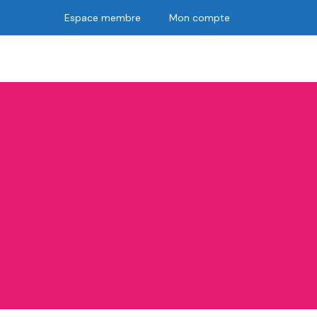
Espace membre
Mon compte