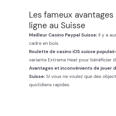
Les fameux avantages 
ligne au Suisse
Meilleur Casino Paypal Suisse:
Il y a au
cadre en bois.
Roulette de casino iOS suisse populair
variante Extreme Heat pour bénéficier d
Avantages et inconvénients de jouer 
Suisse:
Si vous ne voulez que des objecti
quotidiens rapides.