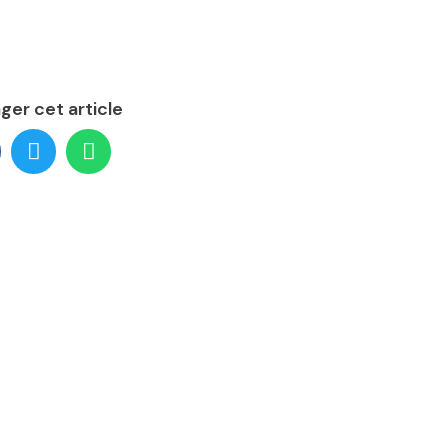
ger cet article