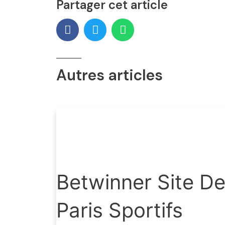
Partager cet article
Autres articles
Betwinner Site D
Paris Sportifs