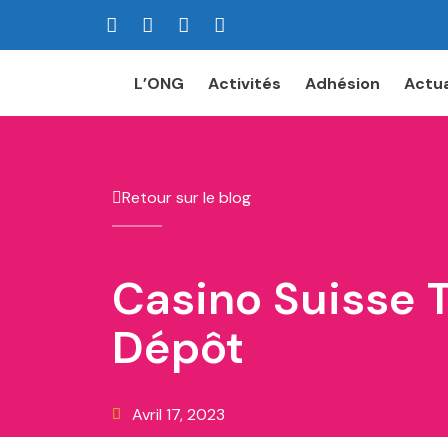
Aller
F
T
Y
I
au
a
w
o
n
contenu
c
i
u
s
e
t
t
t
L’ONG
Activités
Adhésion
Actua
b
t
u
a
o
e
b
g
o
r
e
r
k
a
m
Retour sur le blog
Casino Suisse 
Dépôt
Avril 17, 2023