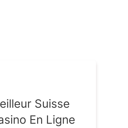
eilleur Suisse
asino En Ligne