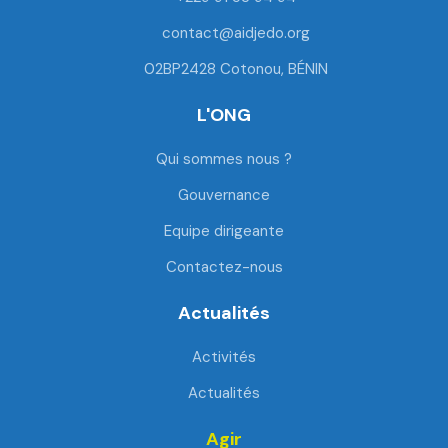
m
contact@aidjedo.org
02BP2428 Cotonou, BÉNIN
L'ONG
Qui sommes nous ?
Gouvernance
Equipe dirigeante
Contactez-nous
Actualités
Activités
Actualités
Agir