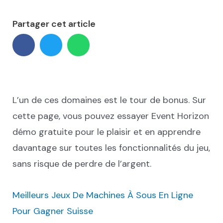
Partager cet article
L’un de ces domaines est le tour de bonus. Sur
cette page, vous pouvez essayer Event Horizon
démo gratuite pour le plaisir et en apprendre
davantage sur toutes les fonctionnalités du jeu,
sans risque de perdre de l’argent.
Meilleurs Jeux De Machines À Sous En Ligne
Pour Gagner Suisse