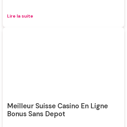
Lire la suite
Meilleur Suisse Casino En Ligne
Bonus Sans Depot