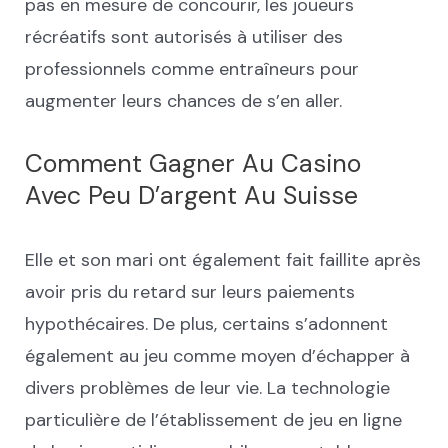
pas en mesure de concourir, les joueurs
récréatifs sont autorisés à utiliser des
professionnels comme entraîneurs pour
augmenter leurs chances de s’en aller.
Comment Gagner Au Casino
Avec Peu D’argent Au Suisse
Elle et son mari ont également fait faillite après
avoir pris du retard sur leurs paiements
hypothécaires. De plus, certains s’adonnent
également au jeu comme moyen d’échapper à
divers problèmes de leur vie. La technologie
particulière de l’établissement de jeu en ligne