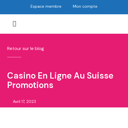
Aller
Espace membre
Mon compte
au
contenu
Menu
Retour sur le blog
Casino En Ligne Au Suisse
Promotions
Avril 17, 2023