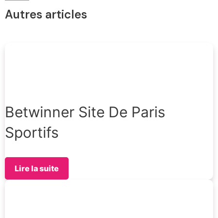
Autres articles
Betwinner Site De Paris
Sportifs
Lire la suite