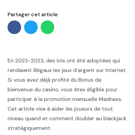
Partager cet article
En 2023-2023, des lois ont été adoptées qui
rendaient illégaux les jeux d’argent sur Internet.
Si vous avez déjà profité du Bonus de
bienvenue du casino, vous êtes éligible pour
participer à la promotion mensuelle Madness.
Cet article vise à aider les joueurs de tout
niveau quand et comment doubler au blackjack
stratégiquement.