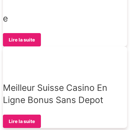
e
Lire la suite
Meilleur Suisse Casino En
Ligne Bonus Sans Depot
Lire la suite