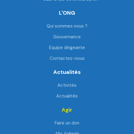
L'ONG
Qui sommes nous ?
Gouvernance
Equipe dirigeante
Contactez-nous
Actualités
Activités
Actualités
Agir
Faire un don
Allo Aidjedo