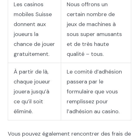
Les casinos
Nous offrons un
mobiles Suisse
certain nombre de
donnent aux
jeux de machines à
joueurs la
sous super amusants
chance de jouer
et de très haute
gratuitement.
qualité – tous.
À partir de là,
Le comité d’adhésion
chaque joueur
passera par le
jouera jusqu’à
formulaire que vous
ce qu’il soit
remplissez pour
éliminé.
l’adhésion au casino.
Vous pouvez également rencontrer des frais de