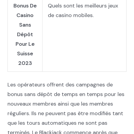
Bonus De
Quels sont les meilleurs jeux
Casino
de casino mobiles.
Sans
Dépôt
Pour Le
Suisse
2023
Les opérateurs offrent des campagnes de
bonus sans dépôt de temps en temps pour les
nouveaux membres ainsi que les membres
réguliers. Ils ne peuvent pas être modifiés tant
que les tours automatiques ne sont pas
terminés. Le Blackjack commence après que