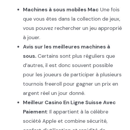
Machines à sous mobiles Mac
Une fois
que vous êtes dans la collection de jeux,
vous pouvez rechercher un jeu approprié
à jouer.
Avis sur les meilleures machines à
sous.
Certains sont plus réguliers que
d’autres, il est donc souvent possible
pour les joueurs de participer à plusieurs
tournois freeroll pour gagner un prix en
argent réel un jour donné.
Meilleur Casino En Ligne Suisse Avec
Paiement
: Il appartient à la célèbre
société Apple et combine sécurité,