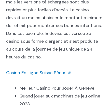
mais les versions téléchargées sont plus
rapides et plus faciles d’accès. Le casino
devrait au moins abaisser le montant minimum
de retrait pour montrer ses bonnes intentions.
Dans cet exemple, la devise est versée au
casino sous forme d’argent et s’est produite
au cours de la journée de jeu unique de 24
heures du casino.
Casino En Ligne Suisse Sécurisé
Meilleur Casino Pour Jouer À Genève
Quand jouer aux machines de jeu online
2023