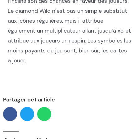
l’inclinaison des chances en faveur des joueurs.
Le diamond Wild n’est pas un simple substitut
aux icônes régulières, mais il attribue
également un multiplicateur allant jusqu’à x5 et
attribue aux joueurs un respin. Les symboles les
moins payants du jeu sont, bien sûr, les cartes
à jouer.
Partager cet article