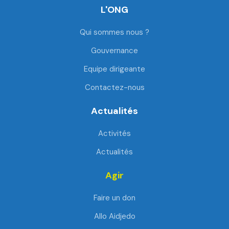
L'ONG
Qui sommes nous ?
Gouvernance
Equipe dirigeante
Contactez-nous
Actualités
Activités
Actualités
Agir
Faire un don
Allo Aidjedo