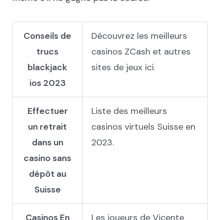
Conseils de
Découvrez les meilleurs
trucs
casinos ZCash et autres
blackjack
sites de jeux ici.
ios 2023
Effectuer
Liste des meilleurs
un retrait
casinos virtuels Suisse en
dans un
2023.
casino sans
dépôt au
Suisse
Casinos En
Les joueurs de Vicente