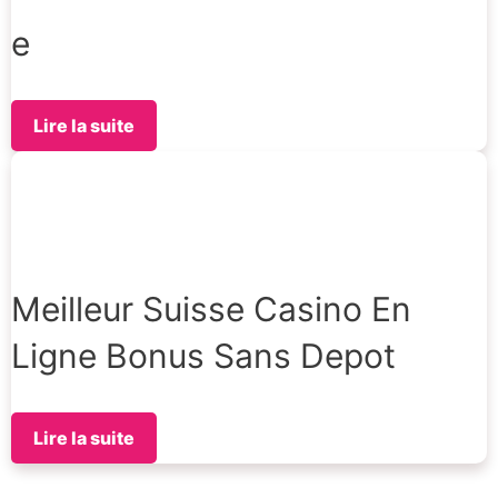
e
Lire la suite
Meilleur Suisse Casino En
Ligne Bonus Sans Depot
Lire la suite