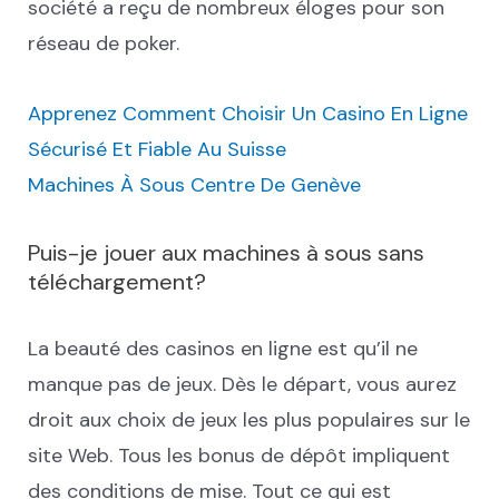
société a reçu de nombreux éloges pour son
réseau de poker.
Apprenez Comment Choisir Un Casino En Ligne
Sécurisé Et Fiable Au Suisse
Machines À Sous Centre De Genève
Puis-je jouer aux machines à sous sans
téléchargement?
La beauté des casinos en ligne est qu’il ne
manque pas de jeux. Dès le départ, vous aurez
droit aux choix de jeux les plus populaires sur le
site Web. Tous les bonus de dépôt impliquent
des conditions de mise. Tout ce qui est