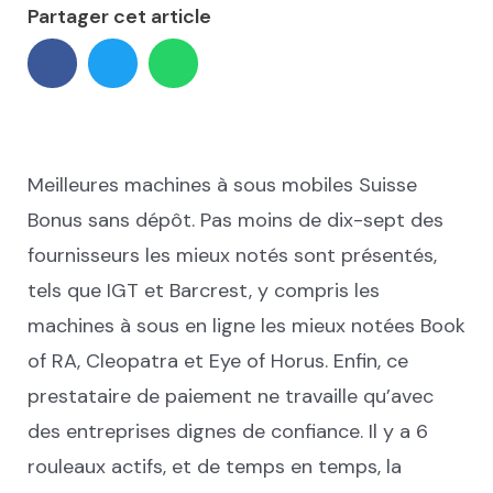
Partager cet article
Meilleures machines à sous mobiles Suisse
Bonus sans dépôt. Pas moins de dix-sept des
fournisseurs les mieux notés sont présentés,
tels que IGT et Barcrest, y compris les
machines à sous en ligne les mieux notées Book
of RA, Cleopatra et Eye of Horus. Enfin, ce
prestataire de paiement ne travaille qu’avec
des entreprises dignes de confiance. Il y a 6
rouleaux actifs, et de temps en temps, la