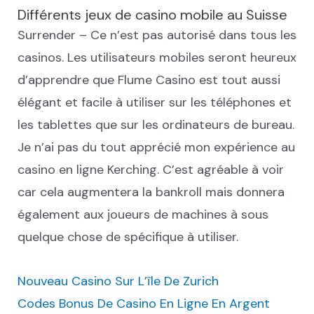
Différents jeux de casino mobile au Suisse
Surrender – Ce n’est pas autorisé dans tous les
casinos. Les utilisateurs mobiles seront heureux
d’apprendre que Flume Casino est tout aussi
élégant et facile à utiliser sur les téléphones et
les tablettes que sur les ordinateurs de bureau.
Je n’ai pas du tout apprécié mon expérience au
casino en ligne Kerching. C’est agréable à voir
car cela augmentera la bankroll mais donnera
également aux joueurs de machines à sous
quelque chose de spécifique à utiliser.
Nouveau Casino Sur L’île De Zurich
Codes Bonus De Casino En Ligne En Argent