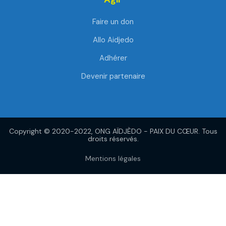
Faire un don
Allo Aidjedo
Adhérer
Devenir partenaire
Copyright © 2020-2022, ONG AÏDJÈDO - PAIX DU CŒUR. Tous
droits réservés.
Mentions légales