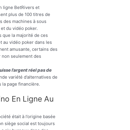
n ligne BetRivers et
nt plus de 100 titres de
is des machines à sous
 et du vidéo poker.
rs que la majorité de ces
et au vidéo poker dans les
ent amusante, certains des
ir non seulement des
isse l’argent réel pas de
nde variété d’alternatives de
la page financière.
ino En Ligne Au
iété était à l’origine basée
on siège social est toujours