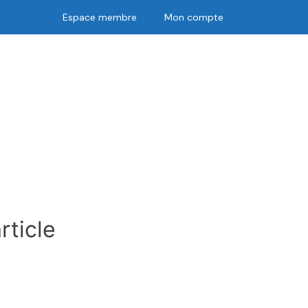
Espace membre
Mon compte
rticle