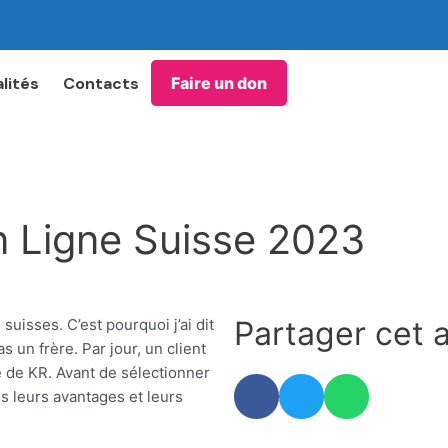
lités
Contacts
Faire un don
n Ligne Suisse 2023
Partager cet a
suisses. C’est pourquoi j’ai dit
s un frère. Par jour, un client
e de KR. Avant de sélectionner
 leurs avantages et leurs