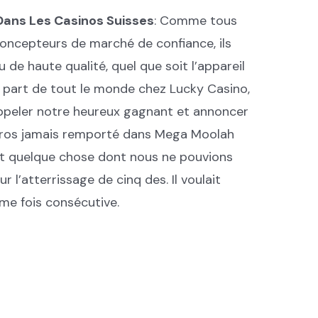
Dans Les Casinos Suisses
: Comme tous
concepteurs de marché de confiance, ils
 de haute qualité, quel que soit l’appareil
la part de tout le monde chez Lucky Casino,
ppeler notre heureux gagnant et annoncer
euros jamais remporté dans Mega Moolah
 est quelque chose dont nous ne pouvions
 l’atterrissage de cinq des. Il voulait
me fois consécutive.