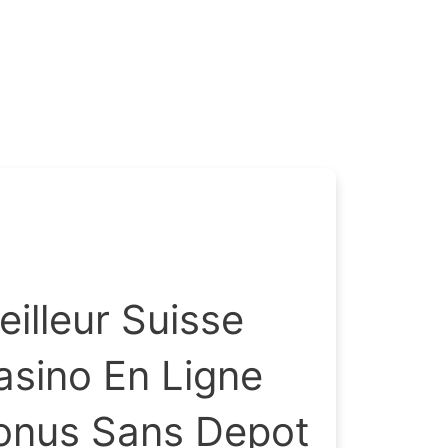
eilleur Suisse
asino En Ligne
onus Sans Depot