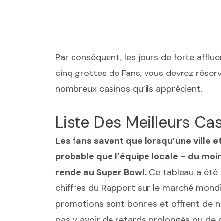
Par conséquent, les jours de forte afflue
cinq grottes de Fans, vous devrez réserv
nombreux casinos qu’ils apprécient.
Liste Des Meilleurs Ca
Les fans savent que lorsqu’une ville et
probable que l’équipe locale – du moin
rende au Super Bowl.
Ce tableau a été m
chiffres du Rapport sur le marché mond
promotions sont bonnes et offrent de no
pas y avoir de retards prolongés ou de 