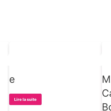
e
e
M
C
Lire la suite
B