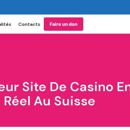
lités
Contacts
Faire un don
leur Site De Casino E
 Réel Au Suisse