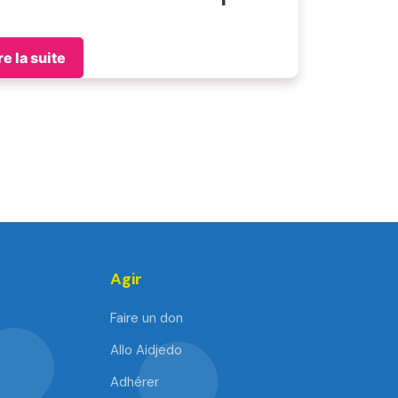
re la suite
Agir
Faire un don
Allo Aidjedo
Adhérer