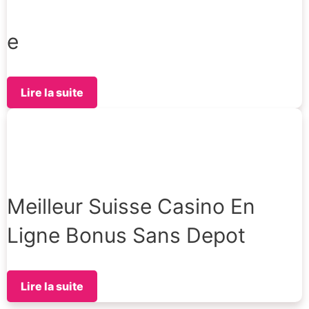
e
Lire la suite
Meilleur Suisse Casino En
Ligne Bonus Sans Depot
Lire la suite