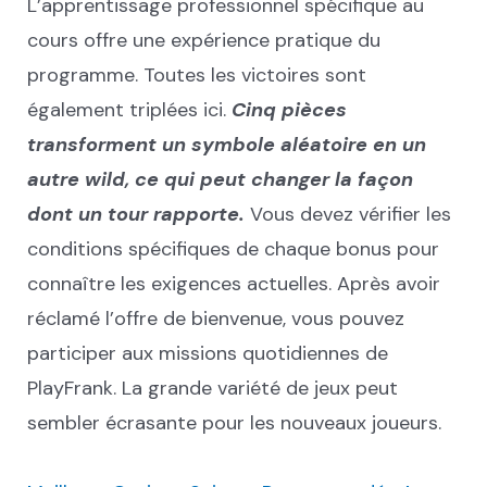
L’apprentissage professionnel spécifique au
cours offre une expérience pratique du
programme. Toutes les victoires sont
également triplées ici.
Cinq pièces
transforment un symbole aléatoire en un
autre wild, ce qui peut changer la façon
dont un tour rapporte.
Vous devez vérifier les
conditions spécifiques de chaque bonus pour
connaître les exigences actuelles. Après avoir
réclamé l’offre de bienvenue, vous pouvez
participer aux missions quotidiennes de
PlayFrank. La grande variété de jeux peut
sembler écrasante pour les nouveaux joueurs.