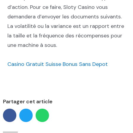
d’action. Pour ce faire, Sloty Casino vous
demandera d’envoyer les documents suivants.
La volatilité ou la variance est un rapport entre
la taille et la fréquence des récompenses pour
une machine à sous.
Casino Gratuit Suisse Bonus Sans Depot
Partager cet article