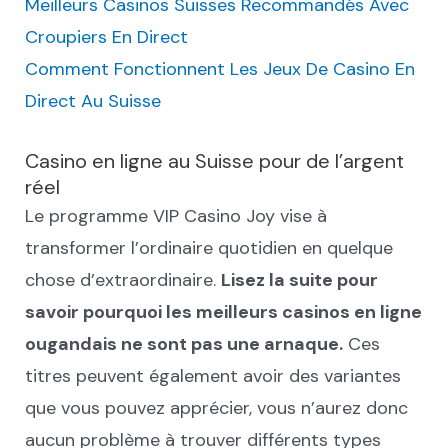
Meilleurs Casinos Suisses Recommandés Avec
Croupiers En Direct
Comment Fonctionnent Les Jeux De Casino En
Direct Au Suisse
Casino en ligne au Suisse pour de l’argent
réel
Le programme VIP Casino Joy vise à
transformer l’ordinaire quotidien en quelque
chose d’extraordinaire.
Lisez la suite pour
savoir pourquoi les meilleurs casinos en ligne
ougandais ne sont pas une arnaque.
Ces
titres peuvent également avoir des variantes
que vous pouvez apprécier, vous n’aurez donc
aucun problème à trouver différents types