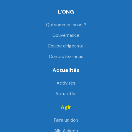
L'ONG
Qui sommes nous ?
Gouvernance
Equipe dirigeante
Contactez-nous
Actualités
Activités
Actualités
Agir
Faire un don
Allo Aidjedo