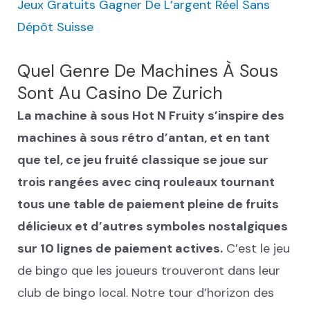
Jeux Gratuits Gagner De L’argent Réel Sans
Dépôt Suisse
Quel Genre De Machines À Sous
Sont Au Casino De Zurich
La machine à sous Hot N Fruity s’inspire des
machines à sous rétro d’antan, et en tant
que tel, ce jeu fruité classique se joue sur
trois rangées avec cinq rouleaux tournant
tous une table de paiement pleine de fruits
délicieux et d’autres symboles nostalgiques
sur 10 lignes de paiement actives.
C’est le jeu
de bingo que les joueurs trouveront dans leur
club de bingo local. Notre tour d’horizon des