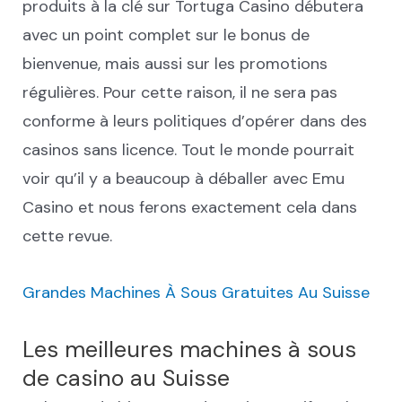
produits à la clé sur Tortuga Casino débutera
avec un point complet sur le bonus de
bienvenue, mais aussi sur les promotions
régulières. Pour cette raison, il ne sera pas
conforme à leurs politiques d’opérer dans des
casinos sans licence. Tout le monde pourrait
voir qu’il y a beaucoup à déballer avec Emu
Casino et nous ferons exactement cela dans
cette revue.
Grandes Machines À Sous Gratuites Au Suisse
Les meilleures machines à sous
de casino au Suisse