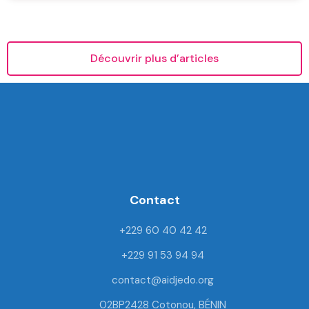
Découvrir plus d’articles
F
T
Y
I
a
w
o
n
c
i
u
s
e
t
t
t
Contact
b
t
u
a
o
e
b
g
+229 60 40 42 42
o
r
e
r
k
a
+229 91 53 94 94
m
contact@aidjedo.org
02BP2428 Cotonou, BÉNIN