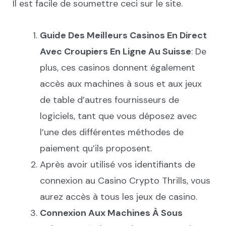
Il est facile de soumettre ceci sur le site.
Guide Des Meilleurs Casinos En Direct
Avec Croupiers En Ligne Au Suisse
: De
plus, ces casinos donnent également
accès aux machines à sous et aux jeux
de table d’autres fournisseurs de
logiciels, tant que vous déposez avec
l’une des différentes méthodes de
paiement qu’ils proposent.
Après avoir utilisé vos identifiants de
connexion au Casino Crypto Thrills, vous
aurez accès à tous les jeux de casino.
Connexion Aux Machines À Sous