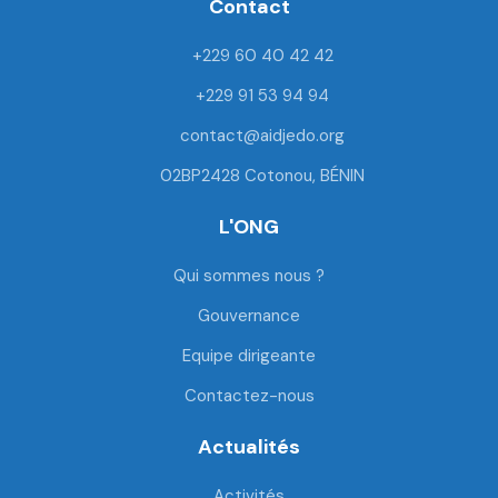
Contact
b
t
u
a
o
e
b
g
+229 60 40 42 42
o
r
e
r
k
a
+229 91 53 94 94
m
contact@aidjedo.org
02BP2428 Cotonou, BÉNIN
L'ONG
Qui sommes nous ?
Gouvernance
Equipe dirigeante
Contactez-nous
Actualités
Activités