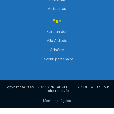
Actualités
Agir
Faire un don
Allo Aidjedo
Adhérer
Devenir partenaire
Copyright © 2020-2022, ONG AÏDJÈDO - PAIX DU CŒUR. Tous
droits réservés.
Mentions légales