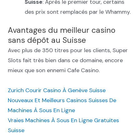
Suisse
: Après le premier tour, certains
des prix sont remplacés par le Whammy.
Avantages du meilleur casino
sans dépôt au Suisse
Avec plus de 350 titres pour les clients, Super
Slots fait très bien dans ce domaine, encore
mieux que son ennemi Cafe Casino.
Zurich Courir Casino À Genève Suisse
Nouveaux Et Meilleurs Casinos Suisses De
Machines À Sous En Ligne
Vraies Machines À Sous En Ligne Gratuites
Suisse