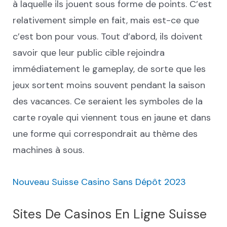
à laquelle ils jouent sous forme de points. C’est
relativement simple en fait, mais est-ce que
c’est bon pour vous. Tout d’abord, ils doivent
savoir que leur public cible rejoindra
immédiatement le gameplay, de sorte que les
jeux sortent moins souvent pendant la saison
des vacances. Ce seraient les symboles de la
carte royale qui viennent tous en jaune et dans
une forme qui correspondrait au thème des
machines à sous.
Nouveau Suisse Casino Sans Dépôt 2023
Sites De Casinos En Ligne Suisse