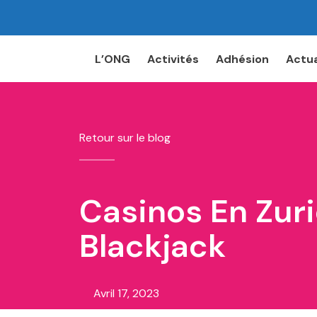
Aller
F
T
Y
I
au
a
w
o
n
contenu
c
i
u
s
e
t
t
t
L’ONG
Activités
Adhésion
Actua
b
t
u
a
o
e
b
g
o
r
e
r
k
a
m
Retour sur le blog
Casinos En Zuri
Blackjack
Avril 17, 2023