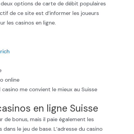
te deux options de carte de débit populaires
ctif de ce site est d’informer les joueurs
ur les casinos en ligne.
rich
e
o online
casino me convient le mieux au Suisse
casinos en ligne Suisse
r de bonus, mais il paie également les
 dans le jeu de base. L’adresse du casino