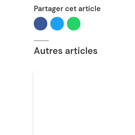
Partager cet article
Autres articles