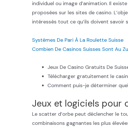
individuel ou image d’animation. Il exis
proposées sur les sites de casino. L’obje
intéressés tout ce qu’ils doivent savoir s
Systèmes De Pari À La Roulette Suisse
Combien De Casinos Suisses Sont Au Zu
Jeux De Casino Gratuits De Suiss
Télécharger gratuitement le casin
Comment puis-je déterminer quel 
Jeux et logiciels pour 
Le scatter d’orbe peut déclencher le tou
combinaisons gagnantes les plus élevées