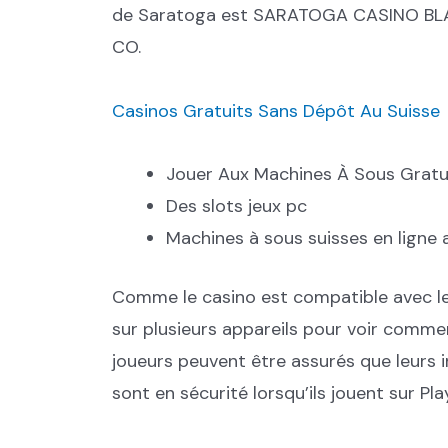
de Saratoga est SARATOGA CASINO BLA
CO.
Casinos Gratuits Sans Dépôt Au Suisse
Jouer Aux Machines À Sous Gratu
Des slots jeux pc
Machines à sous suisses en ligne 
Comme le casino est compatible avec le
sur plusieurs appareils pour voir commen
joueurs peuvent être assurés que leurs i
sont en sécurité lorsqu’ils jouent sur P