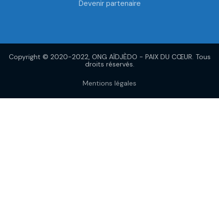
Devenir partenaire
Copyright © 2020-2022, ONG AÏDJÈDO - PAIX DU CŒUR. Tous
droits réservés.
Mentions légales