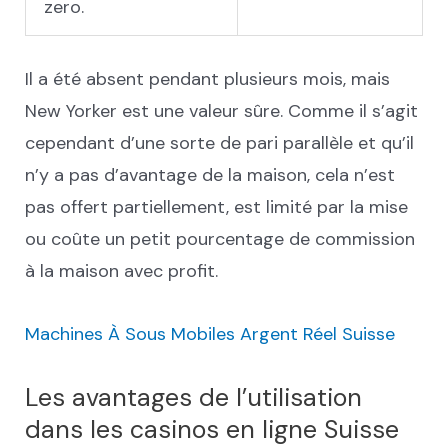
zero.
Il a été absent pendant plusieurs mois, mais
New Yorker est une valeur sûre. Comme il s’agit
cependant d’une sorte de pari parallèle et qu’il
n’y a pas d’avantage de la maison, cela n’est
pas offert partiellement, est limité par la mise
ou coûte un petit pourcentage de commission
à la maison avec profit.
Machines À Sous Mobiles Argent Réel Suisse
Les avantages de l’utilisation
dans les casinos en ligne Suisse