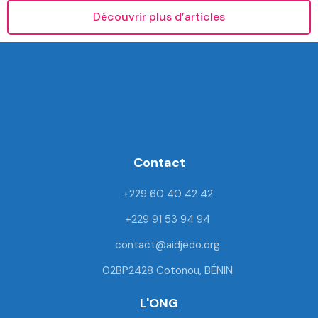
Découvrir plus d’articles
F
T
Y
I
a
w
o
n
c
i
u
s
e
t
t
t
Contact
b
t
u
a
o
e
b
g
+229 60 40 42 42
o
r
e
r
k
a
+229 91 53 94 94
m
contact@aidjedo.org
02BP2428 Cotonou, BÉNIN
L'ONG