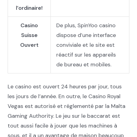
l’ordinaire!
Casino
De plus, SpinYoo casino
Suisse
dispose d’une interface
Ouvert
conviviale et le site est
réactif sur les appareils
de bureau et mobiles.
Le casino est ouvert 24 heures par jour, tous
les jours de l’année. En outre, le Casino Royal
Vegas est autorisé et réglementé par la Malta
Gaming Authority. Le jeu sur le baccarat est
tout aussi facile à jouer que les machines à
sous, et il a un avantage de maison beaucoup