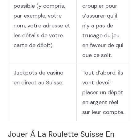
possible (y compris,
croupier pour
par exemple, votre
s’assurer qu’il
nom, votre adresse et
n’y a pas de
les détails de votre
trucage du jeu
carte de débit).
en faveur de qui
que ce soit.
Jackpots de casino
Tout d’abord, ils
en direct au Suisse.
vont devoir
placer un dépôt
en argent réel
sur leur compte.
Jouer À La Roulette Suisse En