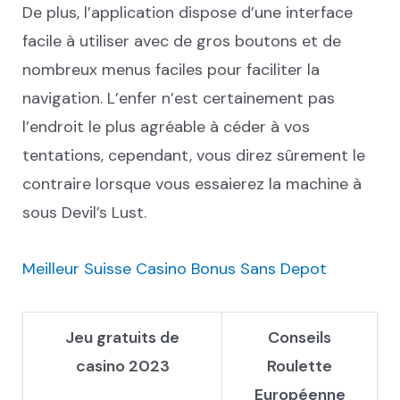
De plus, l’application dispose d’une interface
facile à utiliser avec de gros boutons et de
nombreux menus faciles pour faciliter la
navigation. L’enfer n’est certainement pas
l’endroit le plus agréable à céder à vos
tentations, cependant, vous direz sûrement le
contraire lorsque vous essaierez la machine à
sous Devil’s Lust.
Meilleur Suisse Casino Bonus Sans Depot
Jeu gratuits de
Conseils
casino 2023
Roulette
Européenne