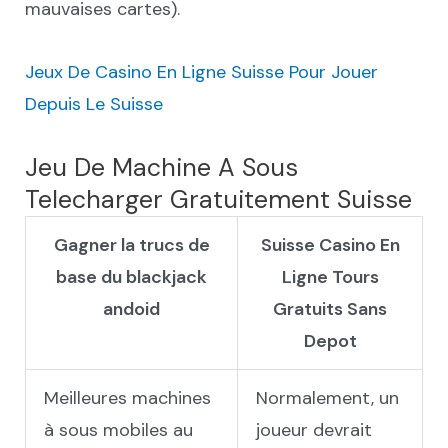
mauvaises cartes).
Jeux De Casino En Ligne Suisse Pour Jouer
Depuis Le Suisse
Jeu De Machine A Sous
Telecharger Gratuitement Suisse
Gagner la trucs de
Suisse Casino En
base du blackjack
Ligne Tours
andoid
Gratuits Sans
Depot
Meilleures machines
Normalement, un
à sous mobiles au
joueur devrait