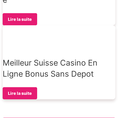
Lire la suite
Meilleur Suisse Casino En
Ligne Bonus Sans Depot
Lire la suite