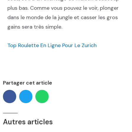
plus bas. Comme vous pouvez le voir, plonger
dans le monde de la jungle et casser les gros
gains sera très simple.
Top Roulette En Ligne Pour Le Zurich
Partager cet article
Autres articles