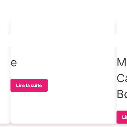
e
e
M
C
Lire la suite
B
Li