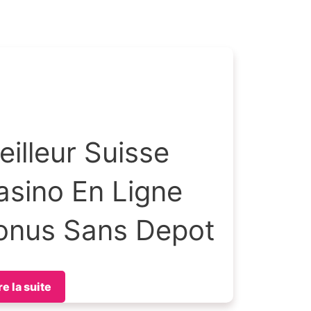
eilleur Suisse
asino En Ligne
onus Sans Depot
re la suite