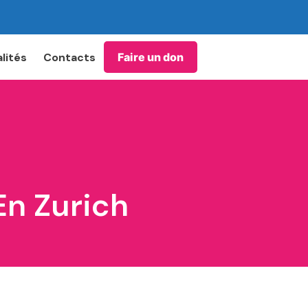
lités
Contacts
Faire un don
En Zurich