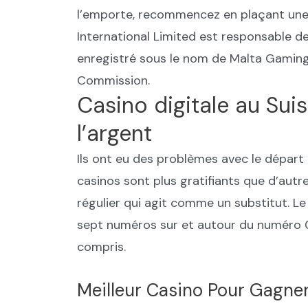
l’emporte, recommencez en plaçant une 
International Limited est responsable de
enregistré sous le nom de Malta Gaming
Commission.
Casino digitale au Sui
l’argent
Ils ont eu des problèmes avec le départ 
casinos sont plus gratifiants que d’autr
régulier qui agit comme un substitut. Le
sept numéros sur et autour du numéro
compris.
Meilleur Casino Pour Gagne