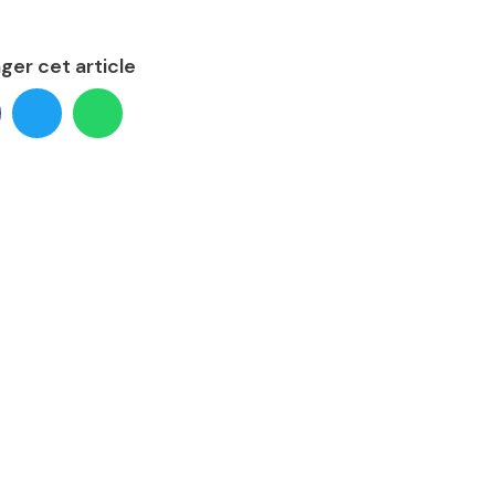
ger cet article