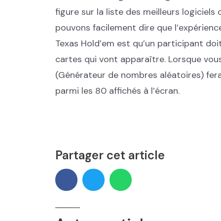
figure sur la liste des meilleurs logicie
pouvons facilement dire que l’expérience
Texas Hold’em est qu’un participant doit
cartes qui vont apparaître. Lorsque vous
(Générateur de nombres aléatoires) fera
parmi les 80 affichés à l’écran.
Partager cet article