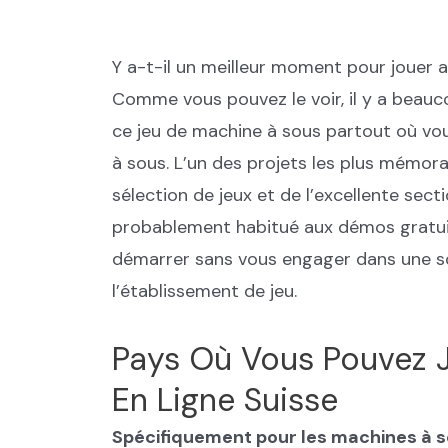
Y a-t-il un meilleur moment pour jouer 
Comme vous pouvez le voir, il y a beauc
ce jeu de machine à sous partout où vou
à sous. L’un des projets les plus mémor
sélection de jeux et de l’excellente sec
probablement habitué aux démos gratuite
démarrer sans vous engager dans une s
l’établissement de jeu.
Pays Où Vous Pouvez 
En Ligne Suisse
Spécifiquement pour les machines à s