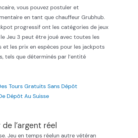
ncaire, vous pouvez postuler et
mentaire en tant que chauffeur Grubhub.
kpot progressif ont les catégories de jeux
 le Jeu 3 peut être joué avec toutes les
 et les prix en espèces pour les jackpots
, tels que déterminés par l’entité
Des Tours Gratuits Sans Dépôt
De Dépôt Au Suisse
de l’argent réel
sse. Jeu en temps réelun autre vétéran