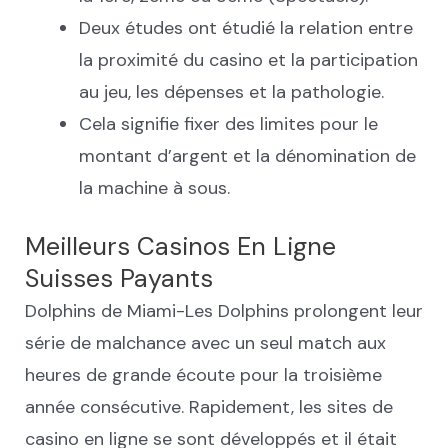
Deux études ont étudié la relation entre
la proximité du casino et la participation
au jeu, les dépenses et la pathologie.
Cela signifie fixer des limites pour le
montant d’argent et la dénomination de
la machine à sous.
Meilleurs Casinos En Ligne
Suisses Payants
Dolphins de Miami-Les Dolphins prolongent leur
série de malchance avec un seul match aux
heures de grande écoute pour la troisième
année consécutive. Rapidement, les sites de
casino en ligne se sont développés et il était