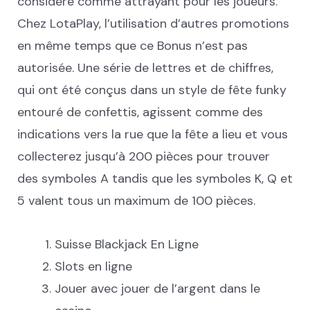
considéré comme attrayant pour les joueurs.
Chez LotaPlay, l’utilisation d’autres promotions
en même temps que ce Bonus n’est pas
autorisée. Une série de lettres et de chiffres,
qui ont été conçus dans un style de fête funky
entouré de confettis, agissent comme des
indications vers la rue que la fête a lieu et vous
collecterez jusqu’à 200 pièces pour trouver
des symboles A tandis que les symboles K, Q et
5 valent tous un maximum de 100 pièces.
Suisse Blackjack En Ligne
Slots en ligne
Jouer avec jouer de l’argent dans le