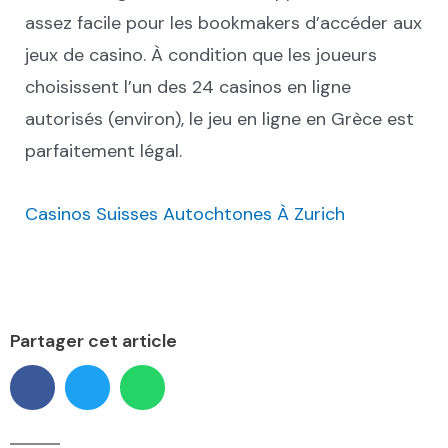
assez facile pour les bookmakers d’accéder aux
jeux de casino. À condition que les joueurs
choisissent l’un des 24 casinos en ligne
autorisés (environ), le jeu en ligne en Grèce est
parfaitement légal.
Casinos Suisses Autochtones À Zurich
Partager cet article