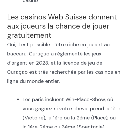
casino
Les casinos Web Suisse donnent
aux joueurs la chance de jouer
gratuitement
Oui, il est possible d’être riche en jouant au
baccara. Curaçao a réglementé les jeux
d’argent en 2023, et la licence de jeu de
Curaçao est très recherchée par les casinos en
ligne du monde entier.
Les paris incluent Win-Place-Show, où
vous gagnez si votre cheval prend la 1ère
(Victoire), la 1ère ou la 2ème (Place), ou
la 1ère, 2ème ou 3ème (Spectacle).